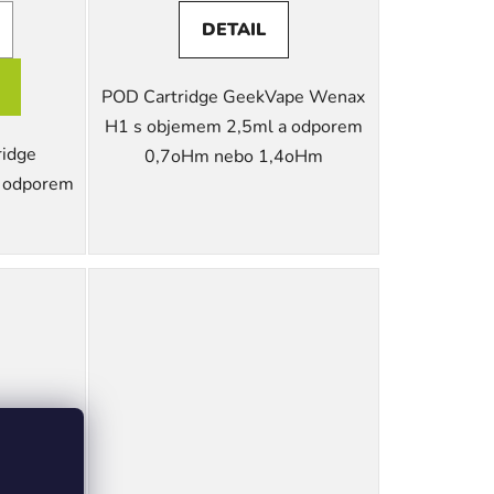
DETAIL
POD Cartridge GeekVape Wenax
H1 s objemem 2,5ml a odporem
ridge
0,7oHm nebo 1,4oHm
 odporem