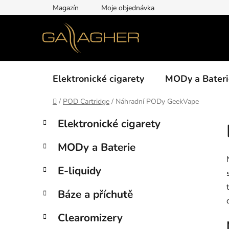
Přejít
Magazín
Moje objednávka
na
obsah
Elektronické cigarety
MODy a Bateri
Domů
/
POD Cartridge
/
Náhradní PODy GeekVape
P
K
Přeskočit
Elektronické cigarety
a
kategorie
o
t
s
MODy a Baterie
e
t
g
r
E-liquidy
o
a
r
Báze a příchutě
i
n
e
n
Clearomizery
í