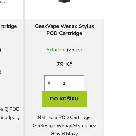
d
u
k
rtridge
GeekVape Wenax Stylus
t
POD Cartridge
ů
)
Skladem
(>5 ks)
79 Kč
)
DO KOŠÍKU
pe Q POD
mi odpory
Náhradní POD Cartridge
GeekVape Wenax Stylus bez
žhavící hlavy