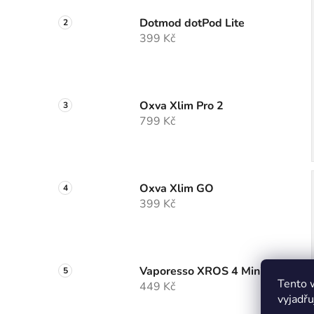
Dotmod dotPod Lite
399 Kč
Oxva Xlim Pro 2
799 Kč
Oxva Xlim GO
399 Kč
Vaporesso XROS 4 Mini
Tento 
449 Kč
vyjadřu