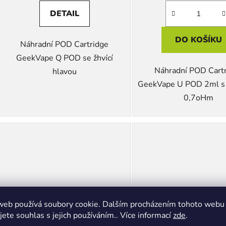
DETAIL
DO KOŠÍKU
Náhradní POD Cartridge
GeekVape Q POD se žhvící
Náhradní POD Cart
hlavou
GeekVape U POD 2ml s
0,7oHm
web používá soubory cookie. Dalším procházením tohoto webu
jete souhlas s jejich používáním.. Více informací
zde
.