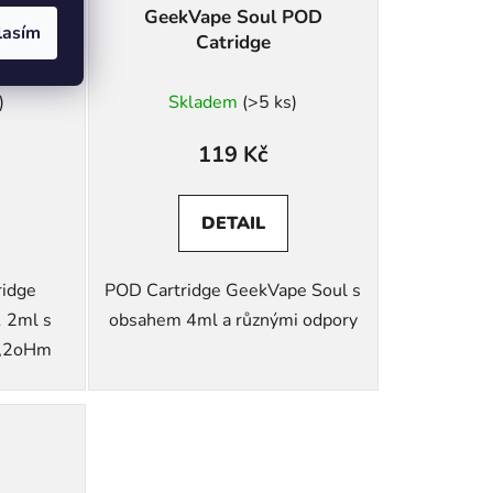
M1 POD
GeekVape Soul POD
lasím
Catridge
)
Skladem
(>5 ks)
119 Kč
DETAIL
ridge
POD Cartridge GeekVape Soul s
 2ml s
obsahem 4ml a různými odpory
1,2oHm