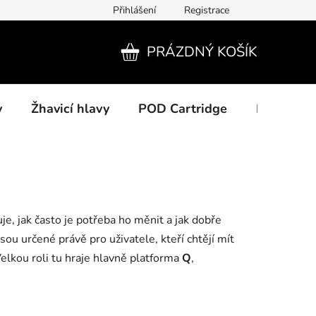
Přihlášení
Registrace
PRÁZDNÝ KOŠÍK
NÁKUPNÍ
KOŠÍK
y
Žhavicí hlavy
POD Cartridge
Příslušens
e, jak často je potřeba ho měnit a jak dobře
sou určené právě pro uživatele, kteří chtějí mít
lkou roli tu hraje hlavně platforma
Q
,