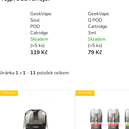
GeekVape
GeekVape
Soul
Q POD
POD
Cartridge
Catridge
3ml
Skladem
Skladem
(>5 ks)
(>5 ks)
119 Kč
79 Kč
Stránka
1
z
1
-
11
položek celkem
V
VÝPRODEJ
VÝPRODEJ
ý
p
s
p