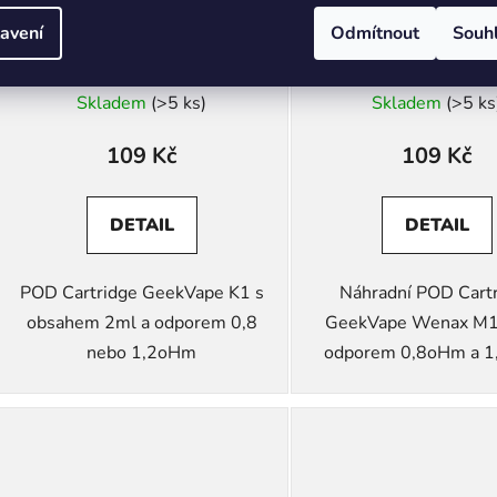
GeekVape K1 POD Cartridge
GeekVape Wenax 
avení
Odmítnout
Souh
Cartridge
Skladem
(>5 ks)
Skladem
(>5 ks
109 Kč
109 Kč
DETAIL
DETAIL
POD Cartridge GeekVape K1 s
Náhradní POD Cart
obsahem 2ml a odporem 0,8
GeekVape Wenax M1
nebo 1,2oHm
odporem 0,8oHm a 