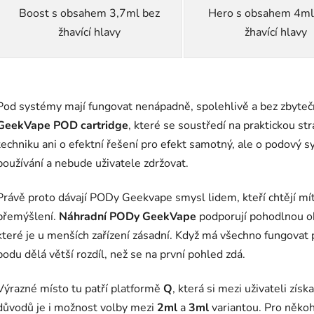
Boost s obsahem 3,7ml bez
Hero s obsahem 4ml
žhavící hlavy
žhavící hlavy
O
v
Pod systémy mají fungovat nenápadně, spolehlivě a bez zbyteč
l
á
GeekVape POD cartridge
, které se soustředí na praktickou s
d
techniku ani o efektní řešení pro efekt samotný, ale o podový
a
používání a nebude uživatele zdržovat.
c
í
Právě proto dávají PODy Geekvape smysl lidem, kteří chtějí mí
p
přemýšlení.
Náhradní PODy GeekVape
podporují pohodlnou o
r
v
které je u menších zařízení zásadní. Když má všechno fungovat p
k
podu dělá větší rozdíl, než se na první pohled zdá.
y
v
Výrazné místo tu patří platformě
Q
, která si mezi uživateli zís
ý
důvodů je i možnost volby mezi
2ml
a
3ml
variantou. Pro někoh
p