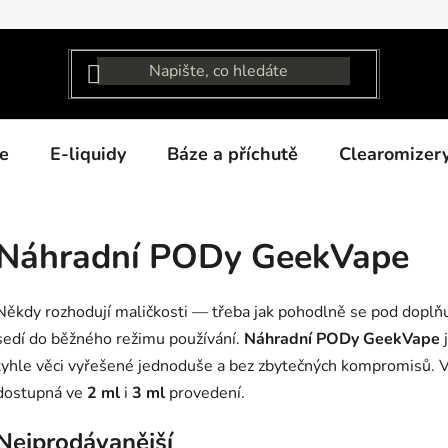
e
E-liquidy
Báze a příchutě
Clearomizer
Náhradní PODy GeekVape
Někdy rozhodují maličkosti — třeba jak pohodlně se pod doplňuj
sedí do běžného režimu používání.
Náhradní PODy GeekVape
j
tyhle věci vyřešené jednoduše a bez zbytečných kompromisů. Ve
dostupná ve
2 ml
i
3 ml
provedení.
Nejprodávanější