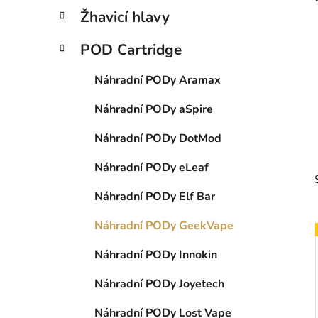
p
Žhavicí hlavy
a
n
POD Cartridge
e
Náhradní PODy Aramax
l
Náhradní PODy aSpire
Náhradní PODy DotMod
Náhradní PODy eLeaf
Náhradní PODy Elf Bar
Náhradní PODy GeekVape
Náhradní PODy Innokin
i
Náhradní PODy Joyetech
Náhradní PODy Lost Vape