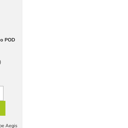
ro POD
)
pe Aegis