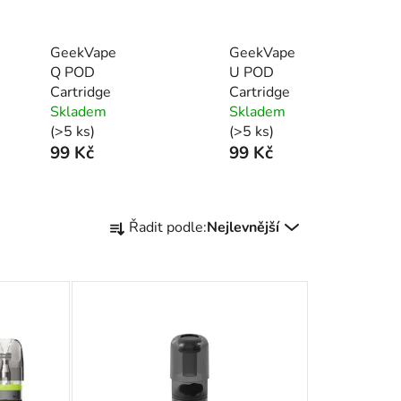
GeekVape
GeekVape
Q POD
U POD
Cartridge
Cartridge
Skladem
Skladem
(>5 ks)
(>5 ks)
99 Kč
99 Kč
Ř
Řadit podle:
Nejlevnější
a
z
e
n
í
p
r
o