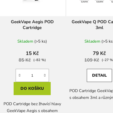
r
o
d
GeekVape Aegis POD
GeekVape Q POD Ca
u
Cartridge
3ml
k
t
Skladem
(>5 ks)
Skladem
(>5 ks
ů
15 Kč
79 Kč
85 Kč
109 Kč
(–82 %)
(–27 %
DETAIL
DO KOŠÍKU
POD Cartridge GeekVa
s obsahem 3ml a různý
POD Cartridge bez žhavící hlavy
GeekVape Aegis s obsahem