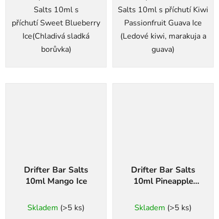
Salts 10ml s
Salts 10ml s příchutí Kiwi
příchutí Sweet Blueberry
Passionfruit Guava Ice
Ice(Chladivá sladká
(Ledové kiwi, marakuja a
borůvka)
guava)
Drifter Bar Salts
Drifter Bar Salts
10ml Mango Ice
10ml Pineapple
Peach Mango
Skladem
(>5 ks)
Skladem
(>5 ks)