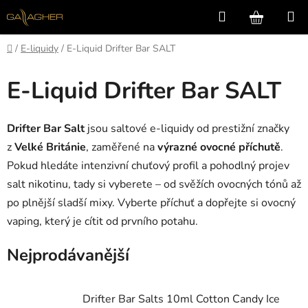
Přejít
Hledat
NÁKUP
na
KOŠÍK
obsah
Domů
/
E-liquidy
/
E-Liquid Drifter Bar SALT
E-Liquid Drifter Bar SALT
Drifter Bar Salt
jsou saltové e-liquidy od prestižní značky
z
Velké Británie
, zaměřené na
výrazné ovocné příchutě
.
Pokud hledáte intenzivní chuťový profil a pohodlný projev
salt nikotinu, tady si vyberete – od svěžích ovocných tónů až
po plnější sladší mixy. Vyberte příchuť a dopřejte si ovocný
vaping, který je cítit od prvního potahu.
Nejprodávanější
Drifter Bar Salts 10ml Cotton Candy Ice