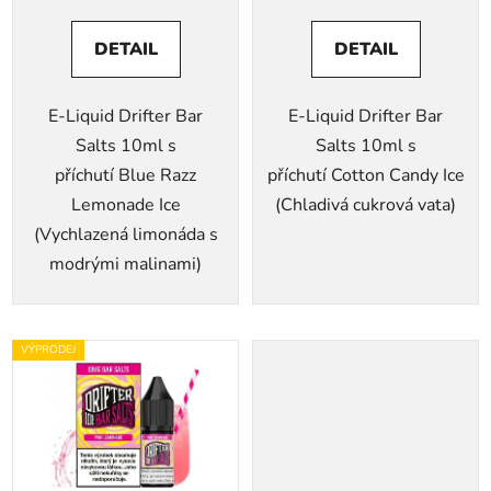
DETAIL
DETAIL
E-Liquid Drifter Bar
E-Liquid Drifter Bar
Salts 10ml s
Salts 10ml s
příchutí Blue Razz
příchutí Cotton Candy Ice
Lemonade Ice
(Chladivá cukrová vata)
(Vychlazená limonáda s
modrými malinami)
VÝPRODEJ