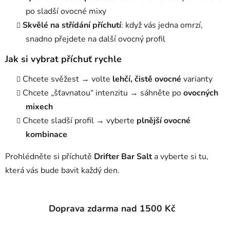
u
po sladší ovocné mixy
Skvělé na střídání příchutí
: když vás jedna omrzí,
snadno přejdete na další ovocný profil
Jak si vybrat příchuť rychle
Chcete svěžest → volte
lehčí, čistě ovocné
varianty
Chcete „šťavnatou“ intenzitu → sáhněte po
ovocných
mixech
Chcete sladší profil → vyberte
plnější ovocné
kombinace
Prohlédněte si příchutě
Drifter Bar Salt
a vyberte si tu,
která vás bude bavit každý den.
Doprava zdarma nad 1500 Kč