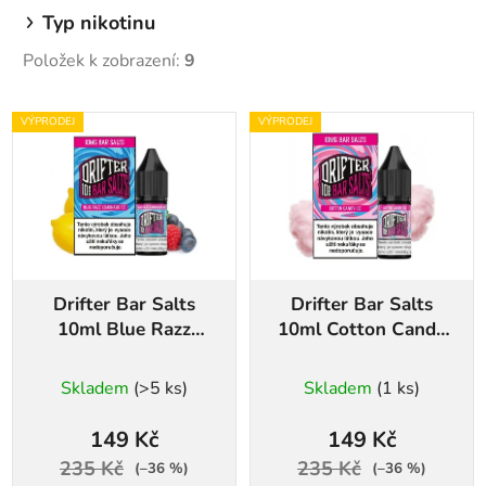
Typ nikotinu
Položek k zobrazení:
9
V
VÝPRODEJ
VÝPRODEJ
ý
p
i
s
p
r
Drifter Bar Salts
Drifter Bar Salts
o
10ml Blue Razz
10ml Cotton Candy
d
Lemonade Ice
Ice
u
Skladem
(>5 ks)
Skladem
(1 ks)
k
t
149 Kč
149 Kč
ů
235 Kč
235 Kč
(–36 %)
(–36 %)