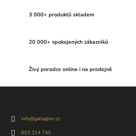
3 000+ produktů skladem
20 000+ spokojených zákazníků
Živý poradce online i na prodejně
Z
á
Kontakt
p
a
info
@
gallagher.cz
t
í
603 214 745