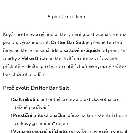
9
položek celkem
O
v
l
Když chcete ovocný liquid, který není „do ztracena“, ale má
á
jasnou, výraznou chuť,
Drifter Bar Salt
je přesně ten typ
d
řady, po které se sahá. Jde o
saltové e-liquidy
od prestižní
a
c
značky z
Velké Británie
, která cílí na intenzivní ovocné
í
příchutě – ideální pro ty, kdo chtějí chuťově výrazný zážitek
p
bez složitého ladění.
r
v
Proč zvolit Drifter Bar Salt
k
y
Salt nikotin
: pohodlný projev a praktická volba pro
v
běžné používání
ý
Prestižní britská značka
: důraz na konzistentní chuť a
p
i
celkový „premium“ dojem
s
Výrazné ovocné příchutě
: od svěžích ovocných variant