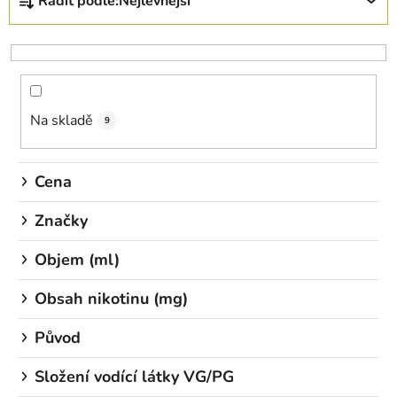
Řadit podle:
Nejlevnější
a
z
e
n
í
Na skladě
p
9
r
o
Cena
d
u
Značky
k
Objem (ml)
t
ů
Obsah nikotinu (mg)
Původ
Složení vodící látky VG/PG