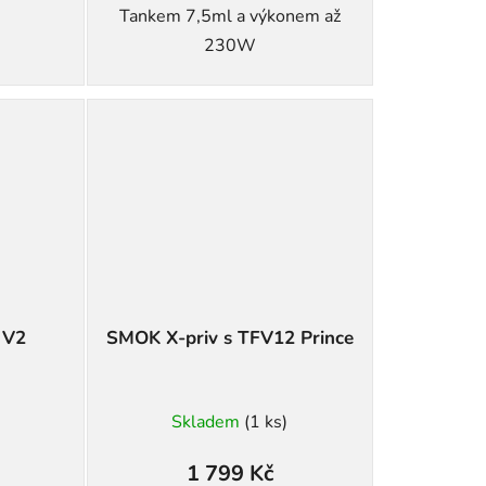
Tankem 7,5ml a výkonem až
230W
 V2
SMOK X-priv s TFV12 Prince
Skladem
(1 ks)
1 799 Kč