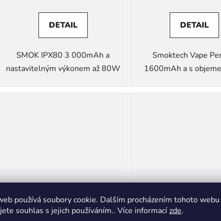
DETAIL
DETAIL
SMOK IPX80 3 000mAh a
Smoktech Vape Pe
nastavitelným výkonem až 80W
1600mAh a s objem
web používá soubory cookie. Dalším procházením tohoto webu
SMOK Novo Eco Pod
SMOK Novo G
jete souhlas s jejich používáním.. Více informací
zde
.