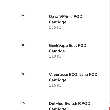
Oxva VPrime POD
Cartridge
135 Kč
GeekVape Soul POD
Catridge
119 Kč
Vaporesso ECO Nano POD
Cartridge
115 Kč
DotMod Switch R POD
Cartridge