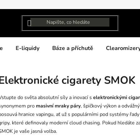
e
E-liquidy
Báze a příchutě
Clearomizer
Elektronické cigarety SMOK
Vstupte do světa absolutní síly a inovací s
elektronickými cig
synonymem pro
masivní mraky páry
, špičkový výkon a odvážný
posouvá hranice vapingu, ať už s populárními pod systémy řad
gripy, které definovaly moderní cloud chasing. Pokud hledáte zař
SMOK je vaše jasná volba.