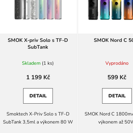
s
p
r
o
d
SMOK X-priv Solo s TF-D
SMOK Nord C 
u
SubTank
k
t
Skladem
(1 ks)
Vyprodáno
ů
1 199 Kč
599 Kč
DETAIL
DETAIL
Smoktech X-Priv Solo s TF-D
SMOK Nord C 1800m
SubTank 3,5ml a výkonem 80 W
výkonem až 50