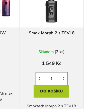
r
o
d
u
k
50W
Smok Morph 2 s TFV18
t
ů
Skladem
(2 ks)
1 549 Kč
DO KOŠÍKU
Ah max.
W
Smoktech Morph 2 s TFV18