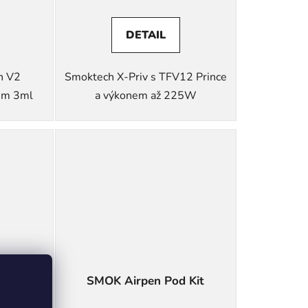
DETAIL
n V2
Smoktech X-Priv s TFV12 Prince
em 3ml
a výkonem až 225W
T
SMOK Airpen Pod Kit