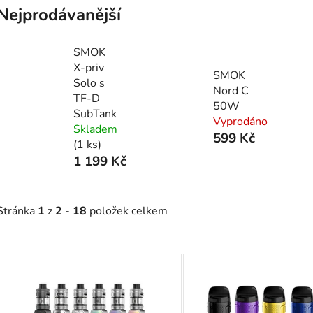
Nejprodávanější
SMOK
X-priv
SMOK
Solo s
Nord C
TF-D
50W
SubTank
Vyprodáno
Skladem
599 Kč
(1 ks)
1 199 Kč
Stránka
1
z
2
-
18
položek celkem
V
ý
p