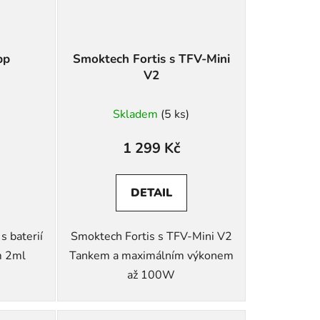
pp
Smoktech Fortis s TFV-Mini
V2
Průměrné
Skladem
(5 ks)
hodnocení
produktu
1 299 Kč
je
5,0
DETAIL
z
5
 baterií
Smoktech Fortis s TFV-Mini V2
hvězdiček.
 2ml
Tankem a maximálním výkonem
až 100W