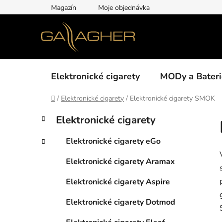
Přejít
Magazín
Moje objednávka
na
obsah
Elektronické cigarety
MODy a Bateri
Domů
/
Elektronické cigarety
/
Elektronické cigarety SMOK
P
K
Přeskočit
Elektronické cigarety
a
kategorie
o
t
s
Elektronické cigarety eGo
e
t
g
Elektronické cigarety Aramax
r
o
a
r
Elektronické cigarety Aspire
i
n
e
n
Elektronické cigarety Dotmod
í