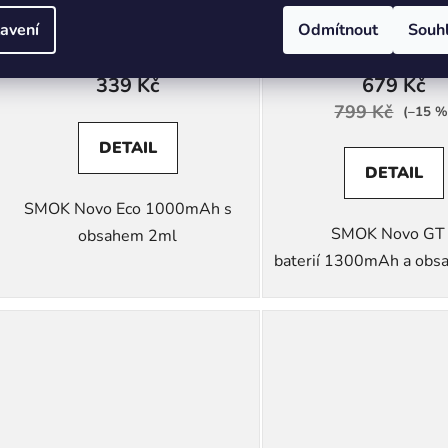
avení
Odmítnout
Souh
Skladem
(2 ks)
Skladem
(2 ks)
339 Kč
679 Kč
799 Kč
(–15 %
DETAIL
DETAIL
SMOK Novo Eco 1000mAh s
SMOK Novo GT 
obsahem 2ml
baterií 1300mAh a obs