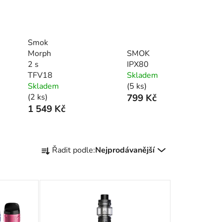
Smok
Morph
SMOK
2 s
IPX80
TFV18
Skladem
Skladem
(5 ks)
(2 ks)
799 Kč
1 549 Kč
Ř
Řadit podle:
Nejprodávanější
a
z
e
n
í
p