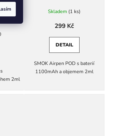
lasím
Skladem
(1 ks)
299 Kč
)
DETAIL
SMOK Airpen POD s baterií
s
1100mAh a objemem 2ml
ahem 2ml