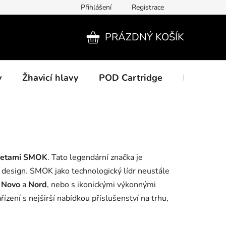
Přihlášení
Registrace
PRÁZDNÝ KOŠÍK
NÁKUPNÍ
KOŠÍK
y
Žhavicí hlavy
POD Cartridge
Příslušens
aretami SMOK
. Tato legendární značka je
 design. SMOK jako technologický lídr neustále
y
Novo
a
Nord
, nebo s ikonickými výkonnými
ízení s nejširší nabídkou příslušenství na trhu,