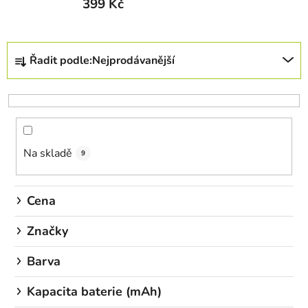
399 Kč
Ř
Řadit podle:
Nejprodávanější
a
z
e
n
í
Na skladě
p
9
r
o
Cena
d
u
Značky
k
Barva
t
ů
Kapacita baterie (mAh)