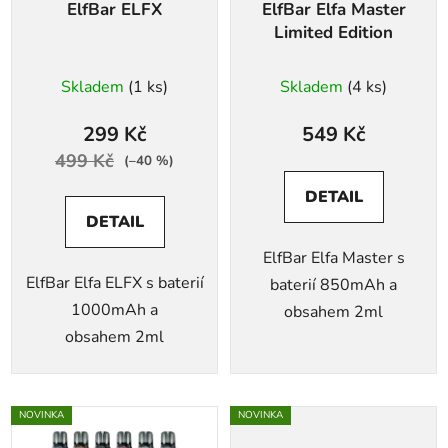
ElfBar ELFX
ElfBar Elfa Master
o
Limited Edition
d
u
Skladem
(1 ks)
Skladem
(4 ks)
k
t
299 Kč
549 Kč
ů
499 Kč
(–40 %)
DETAIL
DETAIL
ElfBar Elfa Master s
ElfBar Elfa ELFX s baterií
baterií 850mAh a
1000mAh a
obsahem 2ml
obsahem 2ml
NOVINKA
NOVINKA