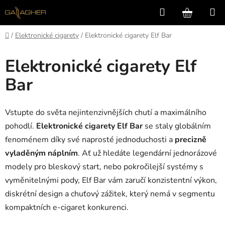
Přejít
Hledat
NÁKUP
na
KOŠÍK
obsah
Domů
/
Elektronické cigarety
/
Elektronické cigarety Elf Bar
Elektronické cigarety Elf
Bar
Vstupte do světa nejintenzivnějších chutí a maximálního
pohodlí.
Elektronické cigarety Elf Bar
se staly globálním
fenoménem díky své naprosté jednoduchosti a
precizně
vyladěným náplním
. Ať už hledáte legendární jednorázové
modely pro bleskový start, nebo pokročilejší systémy s
vyměnitelnými pody, Elf Bar vám zaručí konzistentní výkon,
diskrétní design a chuťový zážitek, který nemá v segmentu
kompaktních e-cigaret konkurenci.