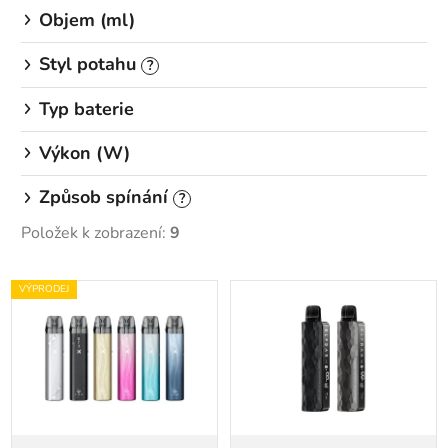
Objem (ml)
Styl potahu
?
Typ baterie
Výkon (W)
Způsob spínání
?
Položek k zobrazení:
9
V
VÝPRODEJ
ý
p
i
s
p
r