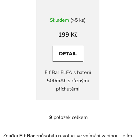
Skladem
(>5 ks)
199 Kč
DETAIL
Elf Bar ELFA s baterií
500mAh s různými
příchutěmi
9
položek celkem
O
v
l
Značka
Elf Bar
způsobila revoluci ve vnímání vapingu. Jejím