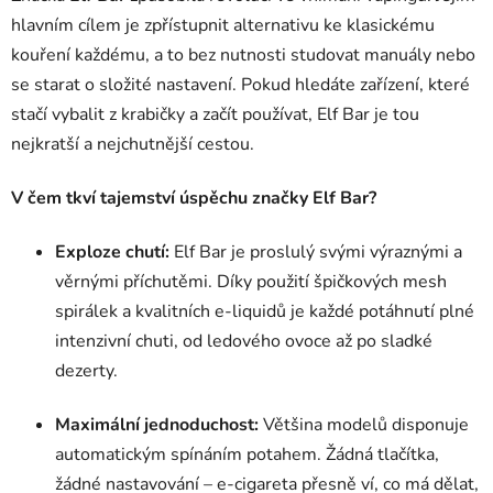
á
hlavním cílem je zpřístupnit alternativu ke klasickému
d
kouření každému, a to bez nutnosti studovat manuály nebo
a
c
se starat o složité nastavení. Pokud hledáte zařízení, které
í
stačí vybalit z krabičky a začít používat, Elf Bar je tou
p
nejkratší a nejchutnější cestou.
r
v
V čem tkví tajemství úspěchu značky Elf Bar?
k
y
Exploze chutí:
Elf Bar je proslulý svými výraznými a
v
ý
věrnými příchutěmi. Díky použití špičkových mesh
p
spirálek a kvalitních e-liquidů je každé potáhnutí plné
i
intenzivní chuti, od ledového ovoce až po sladké
s
dezerty.
u
Maximální jednoduchost:
Většina modelů disponuje
automatickým spínáním potahem. Žádná tlačítka,
žádné nastavování – e-cigareta přesně ví, co má dělat,