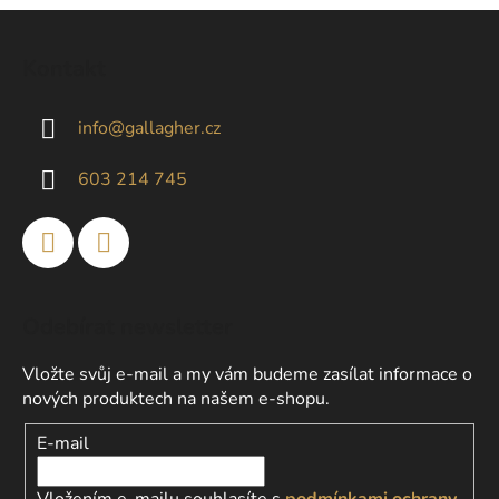
u
Z
á
Kontakt
p
a
info
@
gallagher.cz
t
í
603 214 745
Odebírat newsletter
Vložte svůj e-mail a my vám budeme zasílat informace o
nových produktech na našem e-shopu.
E-mail
Vložením e-mailu souhlasíte s
podmínkami ochrany