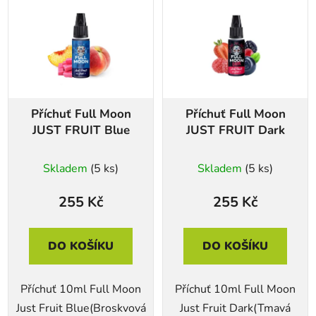
ý
p
i
s
p
r
Příchuť Full Moon
Příchuť Full Moon
o
JUST FRUIT Blue
JUST FRUIT Dark
d
u
Skladem
(5 ks)
Skladem
(5 ks)
k
t
255 Kč
255 Kč
ů
DO KOŠÍKU
DO KOŠÍKU
Příchuť 10ml Full Moon
Příchuť 10ml Full Moon
Just Fruit Blue(Broskvová
Just Fruit Dark(Tmavá