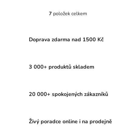
7
položek celkem
O
v
l
á
Doprava zdarma nad 1500 Kč
d
a
c
í
3 000+ produktů skladem
p
r
v
k
20 000+ spokojených zákazníků
y
v
ý
p
Živý poradce online i na prodejně
i
s