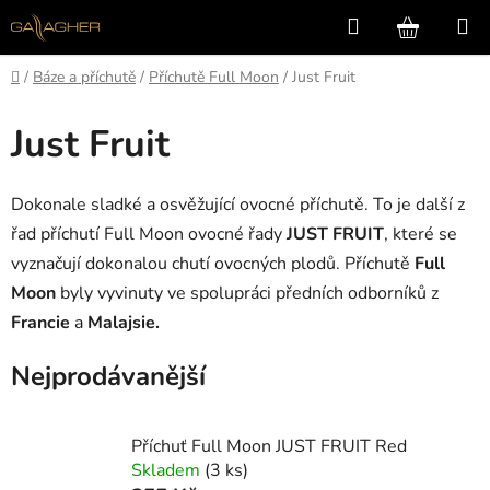
Přejít
Hledat
NÁKUP
na
KOŠÍK
obsah
Domů
/
Báze a příchutě
/
Příchutě Full Moon
/
Just Fruit
Just Fruit
Dokonale sladké a osvěžující ovocné příchutě. To je další z
řad příchutí Full Moon ovocné řady
JUST FRUIT
, které se
vyznačují dokonalou chutí ovocných plodů. Příchutě
Full
Moon
byly vyvinuty ve spolupráci předních odborníků z
Francie
a
Malajsie.
Nejprodávanější
Příchuť Full Moon JUST FRUIT Red
Skladem
(3 ks)