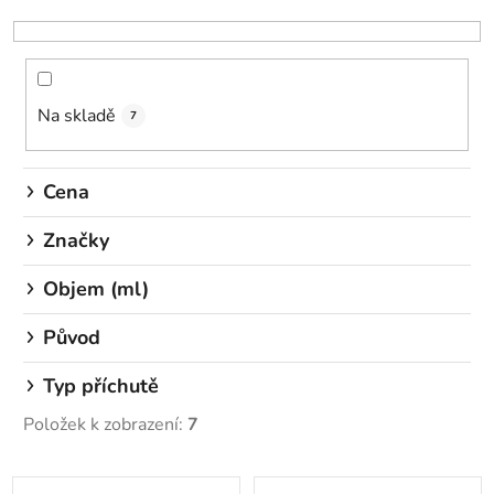
z
e
n
í
Na skladě
p
7
r
o
Cena
d
u
Značky
k
Objem (ml)
t
ů
Původ
Typ příchutě
Položek k zobrazení:
7
V