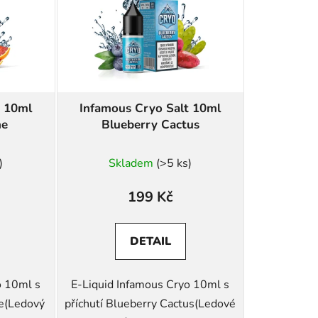
p
r
o
d
u
k
t 10ml
Infamous Cryo Salt 10ml
t
ne
Blueberry Cactus
ů
)
Skladem
(>5 ks)
199 Kč
DETAIL
o 10ml s
E-Liquid Infamous Cryo 10ml s
ne(Ledový
příchutí Blueberry Cactus(Ledové