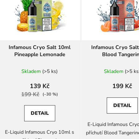
s
p
r
o
d
Infamous Cryo Salt 10ml
Infamous Cryo Sal
u
Pineapple Lemonade
Blood Tangeri
k
t
Skladem
(>5 ks)
Skladem
(>5 ks
ů
139 Kč
199 Kč
199 Kč
(–30 %)
DETAIL
DETAIL
E-Liquid Infamous Cry
E-Liquid Infamous Cryo 10ml s
příchutí Blood Tangeri