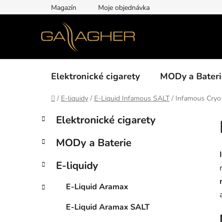
Přejít
Magazín
Moje objednávka
na
obsah
Elektronické cigarety
MODy a Bateri
Domů
/
E-liquidy
/
E-Liquid Infamous SALT
/
Infamous Cryo
P
K
Přeskočit
Elektronické cigarety
a
kategorie
o
t
s
MODy a Baterie
e
t
g
r
E-liquidy
o
a
r
E-Liquid Aramax
i
n
e
n
E-Liquid Aramax SALT
í