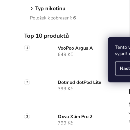
Typ nikotinu
Položek k zobrazení:
6
Top 10 produktů
Tento 
VooPoo Argus A
vyjadřu
649 Kč
Nast
Dotmod dotPod Lite
399 Kč
Oxva Xlim Pro 2
799 Kč