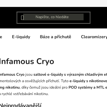
e
E-liquidy
Báze a příchutě
Clearomizer
Infamous Cryo
Infamous Cryo
jsou
saltové e-liquidy s výrazným chladivým 
mentolových a osvěžujících příchutí. Tyto
e-liquidy s nikotinovo
mg nikotinu
, díky čemuž jsou ideální pro
POD systémy a MTL e
a rychlé vstřebávání nikotinu.
Nejprodávanější