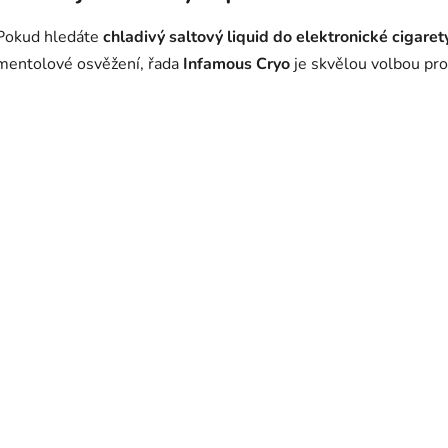
Pokud hledáte
chladivý saltový liquid do elektronické cigaret
mentolové osvěžení, řada
Infamous Cryo
je skvělou volbou pro