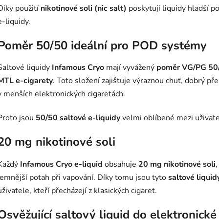
p
Díky použití
nikotinové soli (nic salt)
poskytují liquidy hladší po
r
e-liquidy.
v
k
Poměr 50/50 ideální pro POD systémy
y
v
ý
Saltové liquidy
Infamous Cryo
mají vyvážený
poměr VG/PG 50
p
MTL e-cigarety
. Toto složení zajišťuje výraznou chuť, dobrý p
i
v menších elektronických cigaretách.
s
u
Proto jsou
50/50 saltové e-liquidy
velmi oblíbené mezi uživate
20 mg nikotinové soli
Každý
Infamous Cryo e-liquid
obsahuje
20 mg nikotinové soli
jemnější potah při vapování. Díky tomu jsou tyto
saltové liquid
uživatele, kteří přecházejí z klasických cigaret.
Osvěžující saltový liquid do elektronické