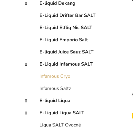
E-liquid Dekang
p
a
E-Liquid Drifter Bar SALT
n
e
E-Liquid Elfliq Nic SALT
l
E-Liquid Emporio Salt
E-liquid Juice Sauz SALT
E-Liquid Infamous SALT
Infamous Cryo
Infamous Saltz
E-liquid Liqua
E-Liquid Liqua SALT
Liqua SALT Ovocné