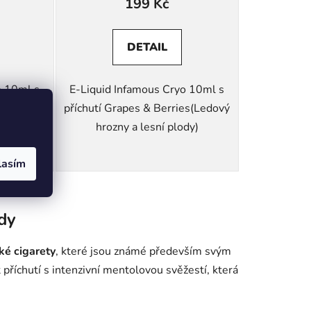
199 Kč
DETAIL
o 10ml s
E-Liquid Infamous Cryo 10ml s
t &
příchutí Grapes & Berries(Ledový
pefruit a
hrozny a lesní plody)
lasím
idy
ké cigarety
, které jsou známé především svým
příchutí s intenzivní mentolovou svěžestí, která