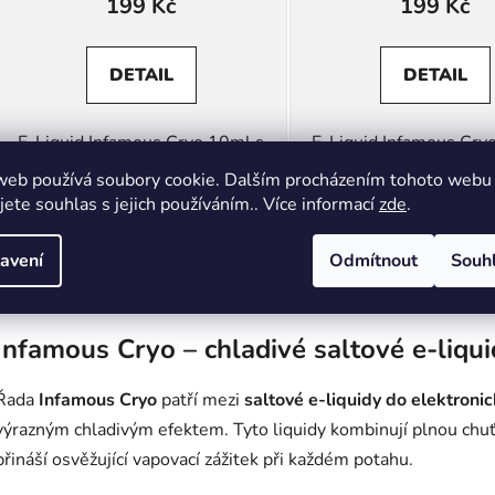
199 Kč
199 Kč
DETAIL
DETAIL
E-Liquid Infamous Cryo 10ml s
E-Liquid Infamous Cry
příchutí Gigi's Mangos(Ledové
příchutí Grapefrui
web používá soubory cookie. Dalším procházením tohoto webu
Mango a Kiwano)
Blackcurrant(Ledový gra
jete souhlas s jejich používáním.. Více informací
zde
.
černý rybíz)
avení
Odmítnout
Souh
O
v
Infamous Cryo – chladivé saltové e-liqu
l
á
Řada
Infamous Cryo
patří mezi
saltové e-liquidy do elektronic
d
a
výrazným chladivým efektem. Tyto liquidy kombinují plnou chuť 
c
přináší osvěžující vapovací zážitek při každém potahu.
í