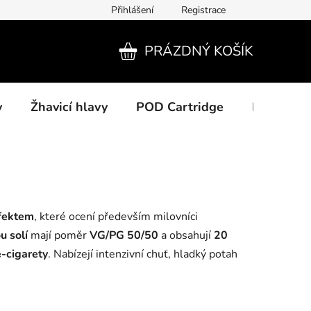
Přihlášení
Registrace
PRÁZDNÝ KOŠÍK
NÁKUPNÍ
KOŠÍK
y
Žhavicí hlavy
POD Cartridge
Příslušens
efektem
, které ocení především milovníci
u solí
mají poměr
VG/PG 50/50
a obsahují
20
-cigarety
. Nabízejí intenzivní chuť, hladký potah