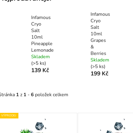
Infamous
Infamous
Cryo
Cryo
Salt
Salt
10ml
10ml
Grapes
Pineapple
&
Lemonade
Berries
Skladem
Skladem
(>5 ks)
(>5 ks)
139 Kč
199 Kč
Stránka
1
z
1
-
6
položek celkem
V
VÝPRODEJ
ý
p