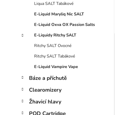
i
Liqua SALT Tabákové
E-Liquid Maryliq Nic SALT
E-Liquid Oxva OX Passion Salts
E-Liquidy Ritchy SALT
Ritchy SALT Ovocné
Ritchy SALT Tabákové
E-Liquid Vampire Vape
Báze a příchutě
Clearomizery
Žhavicí hlavy
POD Cartridge