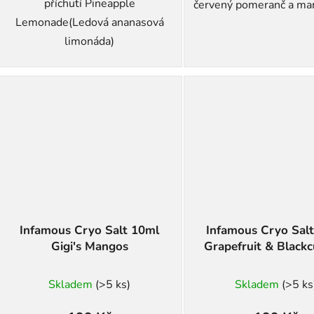
příchutí Pineapple
červený pomeranč a ma
Lemonade(Ledová ananasová
limonáda)
Infamous Cryo Salt 10ml
Infamous Cryo Sal
Gigi's Mangos
Grapefruit & Blackc
Skladem
(>5 ks)
Skladem
(>5 ks