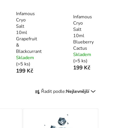
Infamous
Infamous
Cryo
Cryo
Salt
Salt
10ml
10ml
Grapefruit
Blueberry
&
Cactus
Blackcurrant
Skladem
Skladem
(>5 ks)
(>5 ks)
199 Kč
199 Kč
Ř
Řadit podle:
Nejlevnější
a
z
e
n
í