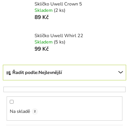
Sklíčko Uwell Crown 5
Skladem
(2 ks)
89 Kč
Sklíčko Uwell Whirl 22
Skladem
(5 ks)
99 Kč
Ř
Řadit podle:
Nejlevnější
a
z
e
n
í
Na skladě
p
2
r
o