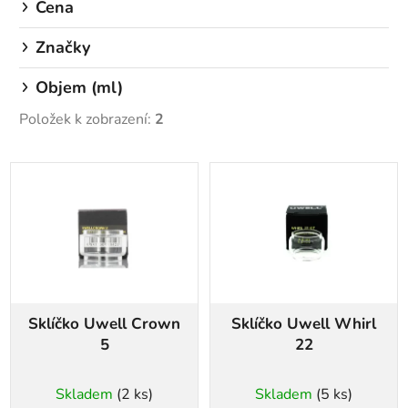
Cena
d
u
Značky
k
Objem (ml)
t
ů
Položek k zobrazení:
2
V
ý
p
i
s
p
r
Sklíčko Uwell Crown
Sklíčko Uwell Whirl
o
5
22
d
u
Skladem
(2 ks)
Skladem
(5 ks)
k