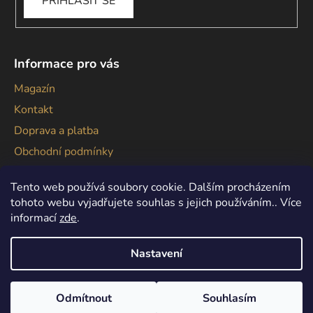
PŘIHLÁSIT SE
Informace pro vás
Magazín
Kontakt
Doprava a platba
Obchodní podmínky
Podmínky ochrany osobních údajů
Tento web používá soubory cookie. Dalším procházením
tohoto webu vyjadřujete souhlas s jejich používáním.. Více
informací
zde
.
Nastavení
Vytvořil Shoptet
Copyright 2026
Gallagher
. Všechna práva vyhrazena.
Odmítnout
Souhlasím
Upravit nastavení cookies