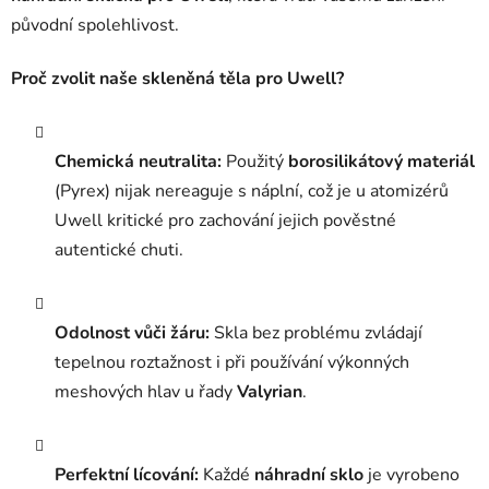
p
původní spolehlivost.
r
v
Proč zvolit naše skleněná těla pro Uwell?
k
y
v
ý
Chemická neutralita:
Použitý
borosilikátový materiál
p
(Pyrex) nijak nereaguje s náplní, což je u atomizérů
i
Uwell kritické pro zachování jejich pověstné
s
autentické chuti.
u
Odolnost vůči žáru:
Skla bez problému zvládají
tepelnou roztažnost i při používání výkonných
meshových hlav u řady
Valyrian
.
Perfektní lícování:
Každé
náhradní sklo
je vyrobeno