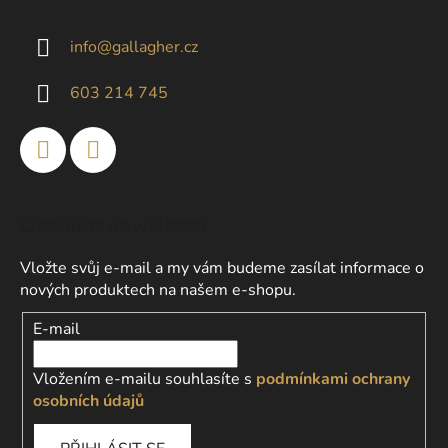
p
a
info
@
gallagher.cz
t
í
603 214 745
Odebírat newsletter
Vložte svůj e-mail a my vám budeme zasílat informace o
nových produktech na našem e-shopu.
E-mail
Vložením e-mailu souhlasíte s
podmínkami ochrany
osobních údajů