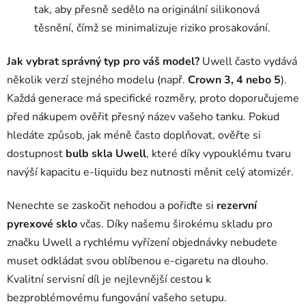
tak, aby přesně sedělo na originální silikonová
těsnění, čímž se minimalizuje riziko prosakování.
Jak vybrat správný typ pro váš model?
Uwell často vydává
několik verzí stejného modelu (např.
Crown 3, 4 nebo 5
).
Každá generace má specifické rozměry, proto doporučujeme
před nákupem ověřit přesný název vašeho tanku. Pokud
hledáte způsob, jak méně často doplňovat, ověřte si
dostupnost
bulb skla Uwell
, které díky vypouklému tvaru
navýší kapacitu e-liquidu bez nutnosti měnit celý atomizér.
Nenechte se zaskočit nehodou a pořiďte si
rezervní
pyrexové sklo
včas. Díky našemu širokému skladu pro
značku Uwell a rychlému vyřízení objednávky nebudete
muset odkládat svou oblíbenou e-cigaretu na dlouho.
Kvalitní servisní díl je nejlevnější cestou k
bezproblémovému fungování vašeho setupu.