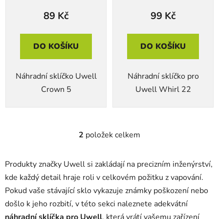
t
89 Kč
99 Kč
ů
DO KOŠÍKU
DO KOŠÍKU
Náhradní sklíčko Uwell
Náhradní sklíčko pro
Crown 5
Uwell Whirl 22
2
položek celkem
O
v
l
Produkty značky Uwell si zakládají na precizním inženýrství,
á
kde každý detail hraje roli v celkovém požitku z vapování.
d
Pokud vaše stávající sklo vykazuje známky poškození nebo
a
c
došlo k jeho rozbití, v této sekci naleznete adekvátní
í
náhradní sklíčka pro Uwell
, která vrátí vašemu zařízení