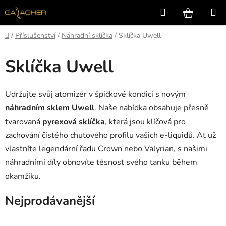
Přejít
Hledat
NÁKUP
na
KOŠÍK
obsah
Domů
/
Příslušenství
/
Náhradní sklíčka
/
Sklíčka Uwell
Sklíčka Uwell
Udržujte svůj atomizér v špičkové kondici s novým
náhradním sklem Uwell
. Naše nabídka obsahuje přesně
tvarovaná
pyrexová sklíčka
, která jsou klíčová pro
zachování čistého chuťového profilu vašich e-liquidů. Ať už
vlastníte legendární řadu Crown nebo Valyrian, s našimi
náhradními díly obnovíte těsnost svého tanku během
okamžiku.
Nejprodávanější