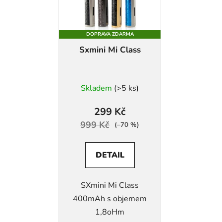
i
s
p
DOPRAVA ZDARMA
r
Sxmini Mi Class
o
d
u
Skladem
(>5 ks)
k
t
299 Kč
ů
999 Kč
(–70 %)
DETAIL
SXmini Mi Class
400mAh s objemem
1,8oHm