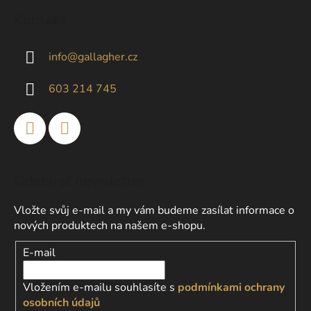
á
Kontakt
p
a
info
@
gallagher.cz
t
í
603 214 745
Odebírat newsletter
Vložte svůj e-mail a my vám budeme zasílat informace o
nových produktech na našem e-shopu.
E-mail
Vložením e-mailu souhlasíte s
podmínkami ochrany
osobních údajů