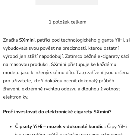
1
položek celkem
O
v
l
Značka
SXmini
, patřící pod technologického giganta YiHi, si
á
vybudovala svou pověst na preciznosti, kterou ostatní
d
výrobci jen stěží napodobují. Zatímco běžné e-cigarety sází
a
c
na masovou produkci, SXmini přistupuje ke každému
í
modelu jako k inženýrskému dílu. Tato zařízení jsou určena
p
pro uživatele, kteří dokážou ocenit dokonalý průběh
r
žhavení, extrémně rychlou odezvu a dlouhou životnost
v
elektroniky.
k
y
v
Proč investovat do elektronické cigarety SXmini?
ý
p
Čipsety YiHi – mozek v dokonalé kondici:
Čipy YiHi
i
jsou po celém světě uznávány pro svou schopnost