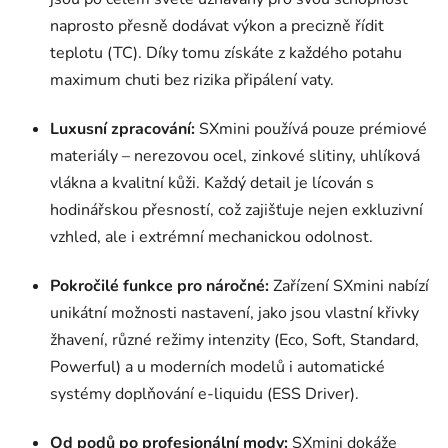
s
naprosto přesně dodávat výkon a precizně řídit
u
teplotu (TC). Díky tomu získáte z každého potahu
maximum chuti bez rizika připálení vaty.
Luxusní zpracování:
SXmini používá pouze prémiové
materiály – nerezovou ocel, zinkové slitiny, uhlíková
vlákna a kvalitní kůži. Každý detail je lícován s
hodinářskou přesností, což zajišťuje nejen exkluzivní
vzhled, ale i extrémní mechanickou odolnost.
Pokročilé funkce pro náročné:
Zařízení SXmini nabízí
unikátní možnosti nastavení, jako jsou vlastní křivky
žhavení, různé režimy intenzity (Eco, Soft, Standard,
Powerful) a u moderních modelů i automatické
systémy doplňování e-liquidu (ESS Driver).
Od podů po profesionální mody:
SXmini dokáže