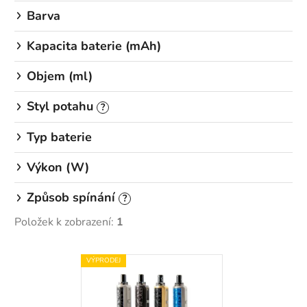
k
Barva
t
ů
Kapacita baterie (mAh)
Objem (ml)
Styl potahu
?
Typ baterie
Výkon (W)
Způsob spínání
?
Položek k zobrazení:
1
V
VÝPRODEJ
ý
p