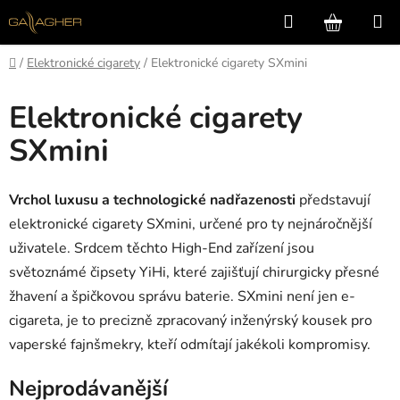
Přejít
Hledat
NÁKUP
na
KOŠÍK
obsah
Domů
/
Elektronické cigarety
/
Elektronické cigarety SXmini
Elektronické cigarety
SXmini
Vrchol luxusu a technologické nadřazenosti
představují
elektronické cigarety SXmini, určené pro ty nejnáročnější
uživatele. Srdcem těchto High-End zařízení jsou
světoznámé čipsety YiHi, které zajišťují chirurgicky přesné
žhavení a špičkovou správu baterie. SXmini není jen e-
cigareta, je to precizně zpracovaný inženýrský kousek pro
vaperské fajnšmekry, kteří odmítají jakékoli kompromisy.
Nejprodávanější