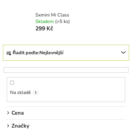
Sxmini Mi Class
Skladem
(>5 ks)
299 Kč
Ř
Řadit podle:
Nejlevnější
a
z
e
n
í
Na skladě
p
1
r
o
Cena
d
u
Značky