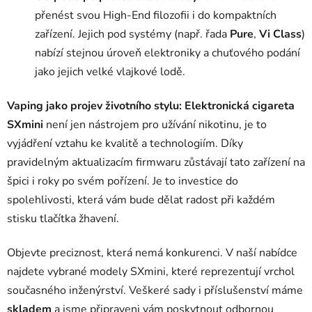
přenést svou High-End filozofii i do kompaktních
zařízení. Jejich pod systémy (např. řada
Pure
,
Vi Class
)
nabízí stejnou úroveň elektroniky a chuťového podání
jako jejich velké vlajkové lodě.
Vaping jako projev životního stylu:
Elektronická cigareta
SXmini
není jen nástrojem pro užívání nikotinu, je to
vyjádření vztahu ke kvalitě a technologiím. Díky
pravidelným aktualizacím firmwaru zůstávají tato zařízení na
špici i roky po svém pořízení. Je to investice do
spolehlivosti, která vám bude dělat radost při každém
stisku tlačítka žhavení.
Objevte preciznost, která nemá konkurenci. V naší nabídce
najdete vybrané modely SXmini, které reprezentují vrchol
současného inženýrství. Veškeré sady i příslušenství máme
skladem
a jsme připraveni vám poskytnout odbornou