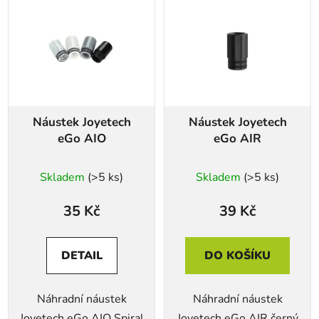
ý
p
i
s
p
r
Náustek Joyetech
Náustek Joyetech
o
eGo AIO
eGo AIR
d
u
Skladem
(>5 ks)
Skladem
(>5 ks)
k
t
35 Kč
39 Kč
ů
DETAIL
DO KOŠÍKU
Náhradní náustek
Náhradní náustek
Joyetech eGo AIO Spiral
Joyetech eGo AIR černý