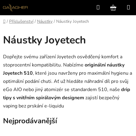
Přejít
Hledat
NÁKUP
na
KOŠÍK
obsah
Domů
/
Příslušenství
/
Náustky
/
Náustky Joyetech
Náustky Joyetech
Dopřejte svému zařízení Joyetech osvědčený komfort a
stoprocentní kompatibilitu. Nabízíme
originální náustky
Joyetech 510
, které jsou navrženy pro maximální hygienu a
optimální podání chuti. Ať už hledáte náhradní díl pro svůj
eGo AIO nebo jiný atomizér se standardem 510, naše
drip
tipy s vnitřním spirálovým designem
zajistí bezpečný
vaping bez prskání e-liquidu
Nejprodávanější