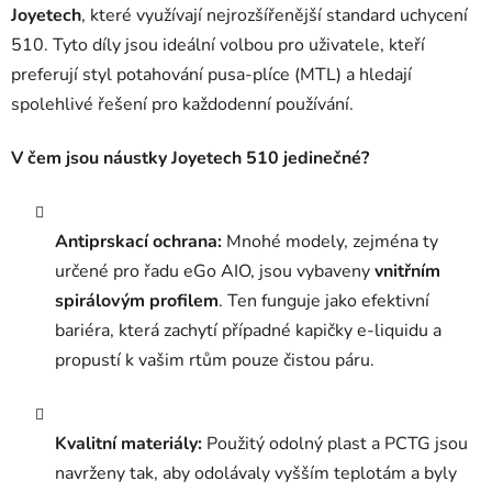
c
Joyetech
, které využívají nejrozšířenější standard uchycení
í
510. Tyto díly jsou ideální volbou pro uživatele, kteří
p
preferují styl potahování pusa-plíce (MTL) a hledají
r
spolehlivé řešení pro každodenní používání.
v
k
V čem jsou náustky Joyetech 510 jedinečné?
y
v
ý
p
Antiprskací ochrana:
Mnohé modely, zejména ty
i
určené pro řadu eGo AIO, jsou vybaveny
vnitřním
s
spirálovým profilem
. Ten funguje jako efektivní
u
bariéra, která zachytí případné kapičky e-liquidu a
propustí k vašim rtům pouze čistou páru.
Kvalitní materiály:
Použitý odolný plast a PCTG jsou
navrženy tak, aby odolávaly vyšším teplotám a byly