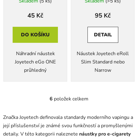
Skladem
(5 ks)
Skladem
(>5 ks)
45 Kč
95 Kč
DO KOŠÍKU
DETAIL
Náhradní náustek
Náustek Joyetech eRoll
Joyetech eGo ONE
Slim Standard nebo
průhledný
Narrow
6
položek celkem
O
v
l
Značka Joyetech definovala standardy moderního vapingu a
á
její příslušenství je známé svou funkčností a promyšlenými
d
detaily. V této kategorii naleznete
náustky pro e-cigarety
a