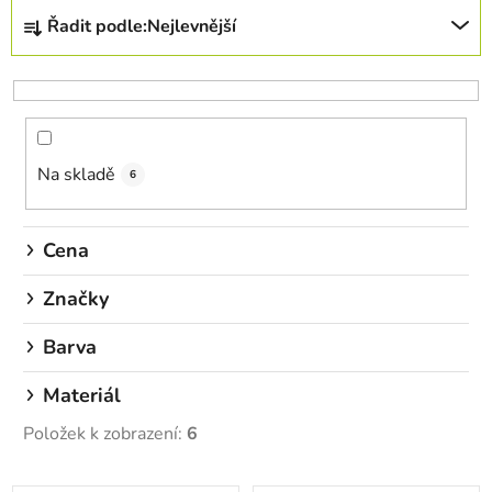
Ř
Řadit podle:
Nejlevnější
a
z
e
n
í
Na skladě
p
6
r
o
Cena
d
u
Značky
k
Barva
t
ů
Materiál
Položek k zobrazení:
6
V