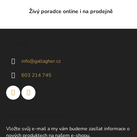
Živý poradce online i na prodejně
Z
á
Kontakt
p
a
info
@
gallagher.cz
t
í
603 214 745
Odebírat newsletter
Vložte svůj e-mail a my vám budeme zasílat informace o
nových produktech na našem e-shopu.