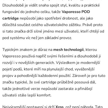
á
Dlouhodobě je vidět snaha spojit styl, kvalitu a praktické
d
fungování do jednoho celku, takže
Vaporesso POD
a
c
cartridge
nepůsobí jako spotřební drobnost, ale jako
í
důležitá součást celého uživatelského zážitku. Právě proto
p
si tato značka drží silné jméno mezi uživateli, kteří chtějí od
r
pod systému víc než jen základní provoz.
v
k
Typickým znakem je důraz na
mesh technologii
y
, kterou
v
Vaporesso používá napříč svými řešeními a dlouhodobě ji
ý
rozvíjí i v novějších generacích. Výsledkem je modernější
p
pojetí podů, které míří na plynulejší chod, vyváženější
i
projev a pohodlnější každodenní použití. Zároveň je pro tuto
s
u
značku typické, že své cartridge průběžně posouvá dál,
takže jednotlivé verze nepůsobí zastarale a přinášejí
uživateli stále lepší komfort.
Nejvýraznější postavení si drží
Xros
, což není náhoda. Tato