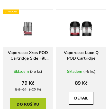
V
VÝPRODEJ
ý
p
i
s
p
r
Vaporesso Xros POD
Vaporesso Luxe Q
o
Cartridge Side Fill
POD Cartridge
d
0,7oHm
u
Skladem
(>5 ks)
Skladem
(>5 ks)
k
t
79 Kč
89 Kč
ů
99 Kč
(–20 %)
DETAIL
DO KOŠÍKU