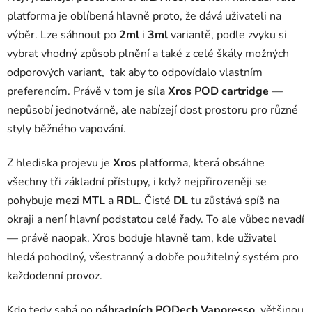
platforma je oblíbená hlavně proto, že dává uživateli na
výběr. Lze sáhnout po
2ml
i
3ml
variantě, podle zvyku si
vybrat vhodný způsob plnění a také z celé škály možných
odporových variant, tak aby to odpovídalo vlastním
preferencím. Právě v tom je síla
Xros POD cartridge
—
nepůsobí jednotvárně, ale nabízejí dost prostoru pro různé
styly běžného vapování.
Z hlediska projevu je
Xros
platforma, která obsáhne
všechny tři základní přístupy, i když nejpřirozeněji se
pohybuje mezi
MTL
a
RDL
. Čisté
DL
tu zůstává spíš na
okraji a není hlavní podstatou celé řady. To ale vůbec nevadí
— právě naopak. Xros boduje hlavně tam, kde uživatel
hledá pohodlný, všestranný a dobře použitelný systém pro
každodenní provoz.
Kdo tedy sahá po
náhradních PODech Vaporesso
, většinou