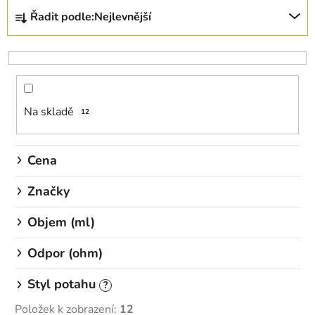
Ř
Řadit podle:
Nejlevnější
a
z
e
n
í
Na skladě
p
12
r
o
Cena
d
u
Značky
k
Objem (ml)
t
ů
Odpor (ohm)
Styl potahu
?
Položek k zobrazení:
12