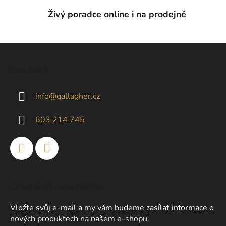
Živý poradce online i na prodejně
Z
á
Kontakt
p
a
info
@
gallagher.cz
t
í
603 214 745
Odebírat newsletter
Vložte svůj e-mail a my vám budeme zasílat informace o
nových produktech na našem e-shopu.