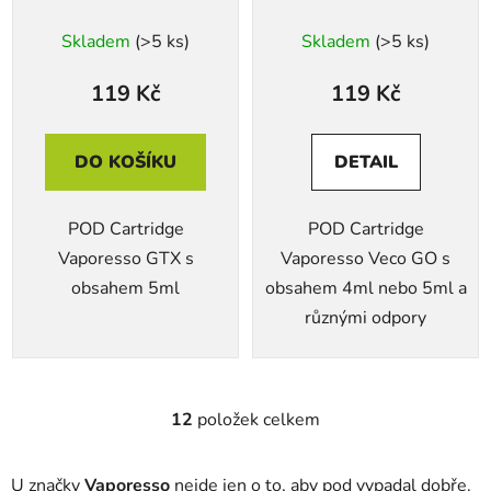
Skladem
(>5 ks)
Skladem
(>5 ks)
119 Kč
119 Kč
DO KOŠÍKU
DETAIL
POD Cartridge
POD Cartridge
Vaporesso GTX s
Vaporesso Veco GO s
obsahem 5ml
obsahem 4ml nebo 5ml a
různými odpory
12
položek celkem
O
v
l
U značky
Vaporesso
nejde jen o to, aby pod vypadal dobře.