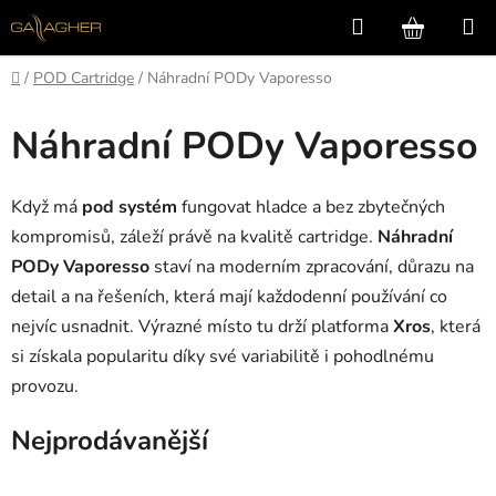
Přejít
Hledat
NÁKUP
na
KOŠÍK
obsah
Domů
/
POD Cartridge
/
Náhradní PODy Vaporesso
Náhradní PODy Vaporesso
Když má
pod systém
fungovat hladce a bez zbytečných
kompromisů, záleží právě na kvalitě cartridge.
Náhradní
PODy Vaporesso
staví na moderním zpracování, důrazu na
detail a na řešeních, která mají každodenní používání co
nejvíc usnadnit. Výrazné místo tu drží platforma
Xros
, která
si získala popularitu díky své variabilitě i pohodlnému
provozu.
Nejprodávanější