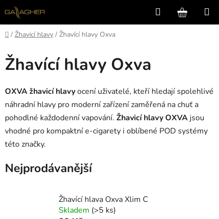
Přejít
Hledat
NÁKUP
na
KOŠÍK
obsah
Domů
/
Žhavicí hlavy
/
Žhavící hlavy Oxva
Žhavící hlavy Oxva
OXVA žhavicí hlavy
ocení uživatelé, kteří hledají spolehlivé
náhradní hlavy pro moderní zařízení zaměřená na chuť a
pohodlné každodenní vapování.
Žhavicí hlavy OXVA
jsou
vhodné pro kompaktní e-cigarety i oblíbené POD systémy
této značky.
Nejprodávanější
Žhavící hlava Oxva Xlim C
Skladem
(>5 ks)