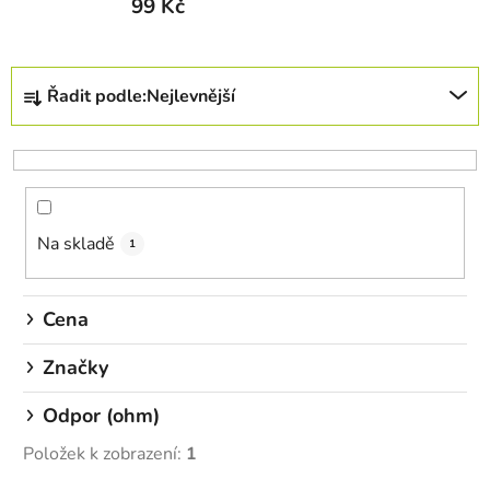
99 Kč
Ř
Řadit podle:
Nejlevnější
a
z
e
n
í
Na skladě
p
1
r
o
Cena
d
u
Značky
k
Odpor (ohm)
t
ů
Položek k zobrazení:
1