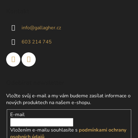
á
Kontakt
p
a
info
@
gallagher.cz
t
í
603 214 745
Odebírat newsletter
Vložte svůj e-mail a my vám budeme zasílat informace o
nových produktech na našem e-shopu.
E-mail
Vložením e-mailu souhlasíte s
podmínkami ochrany
osobních údajů