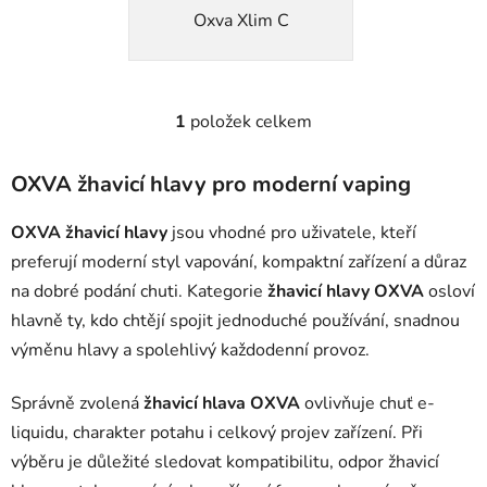
Oxva Xlim C
1
položek celkem
O
v
l
OXVA žhavicí hlavy pro moderní vaping
á
d
OXVA žhavicí hlavy
jsou vhodné pro uživatele, kteří
a
preferují moderní styl vapování, kompaktní zařízení a důraz
c
na dobré podání chuti. Kategorie
žhavicí hlavy OXVA
osloví
í
hlavně ty, kdo chtějí spojit jednoduché používání, snadnou
p
r
výměnu hlavy a spolehlivý každodenní provoz.
v
k
Správně zvolená
žhavicí hlava OXVA
ovlivňuje chuť e-
y
liquidu, charakter potahu i celkový projev zařízení. Při
v
výběru je důležité sledovat kompatibilitu, odpor žhavicí
ý