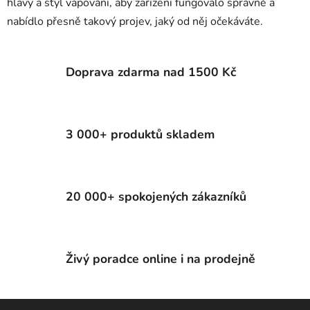
p
hlavy a styl vapování, aby zařízení fungovalo správně a
i
nabídlo přesně takový projev, jaký od něj očekáváte.
s
u
Doprava zdarma nad 1500 Kč
3 000+ produktů skladem
20 000+ spokojených zákazníků
Živý poradce online i na prodejně
Z