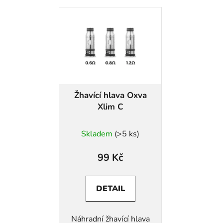
V
ý
p
i
s
p
r
Žhavící hlava Oxva
o
Xlim C
d
u
Skladem
(>5 ks)
k
t
99 Kč
ů
DETAIL
Náhradní žhavící hlava