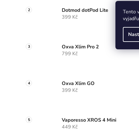
Dotmod dotPod Lite
Tento 
399 Kč
vyjadřu
Nast
Oxva Xlim Pro 2
799 Kč
Oxva Xlim GO
399 Kč
Vaporesso XROS 4 Mini
449 Kč