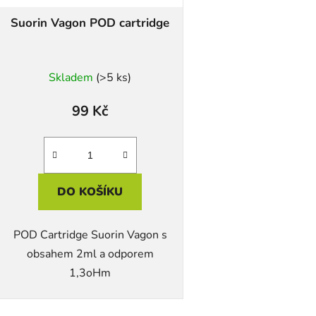
d
Suorin Vagon POD cartridge
u
k
t
Skladem
(>5 ks)
ů
99 Kč
DO KOŠÍKU
POD Cartridge Suorin Vagon s
obsahem 2ml a odporem
1,3oHm