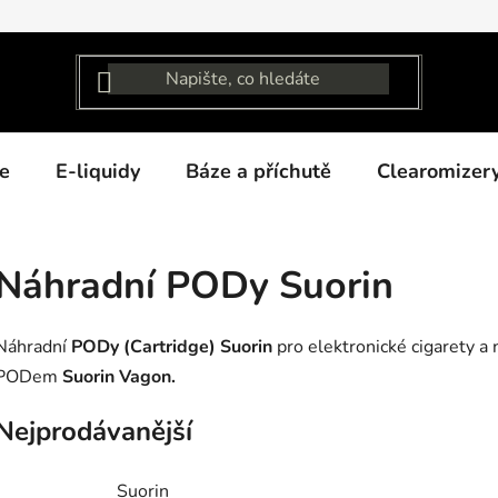
e
E-liquidy
Báze a příchutě
Clearomizer
Náhradní PODy Suorin
Náhradní
PODy (Cartridge) Suorin
pro elektronické cigarety 
PODem
Suorin Vagon.
Nejprodávanější
Suorin