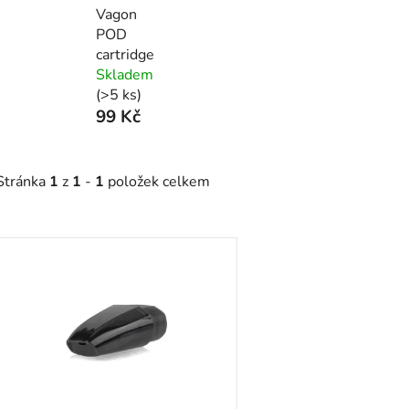
Vagon
POD
cartridge
Skladem
(>5 ks)
99 Kč
Stránka
1
z
1
-
1
položek celkem
V
ý
p
s
p
r
o