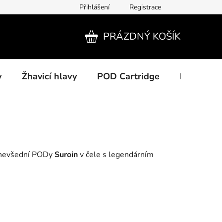
Přihlášení
Registrace
PRÁZDNÝ KOŠÍK
NÁKUPNÍ
KOŠÍK
y
Žhavicí hlavy
POD Cartridge
Příslušens
a nevšední PODy
Suroin
v čele s legendárním