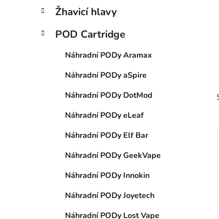
p
Žhavicí hlavy
a
n
POD Cartridge
e
Náhradní PODy Aramax
l
Náhradní PODy aSpire
Náhradní PODy DotMod
Náhradní PODy eLeaf
Náhradní PODy Elf Bar
Náhradní PODy GeekVape
i
Náhradní PODy Innokin
Náhradní PODy Joyetech
Náhradní PODy Lost Vape