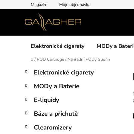
Přejít
Magazín
Moje objednávka
na
obsah
Elektronické cigarety
MODy a Bateri
Domů
/
POD Cartridge
/
Náhradní PODy Suorin
P
K
Přeskočit
Elektronické cigarety
a
kategorie
o
t
s
MODy a Baterie
e
t
g
r
E-liquidy
o
a
r
Báze a příchutě
i
n
e
n
Clearomizery
í