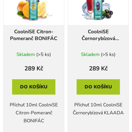
i
s
p
r
CoolniSE Citron-
CoolniSE
o
Pomeranč BONIFÁC
Černorybízová
d
KLAADA
u
Skladem
(>5 ks)
Skladem
(>5 ks)
k
t
289 Kč
289 Kč
ů
DO KOŠÍKU
DO KOŠÍKU
Příchuť 10ml CoolniSE
Příchuť 10ml CoolniSE
Citron-Pomeranč
Černorybízová KLAADA
BONIFÁC