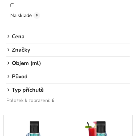
n
í
Na skladě
p
6
r
o
Cena
d
u
Značky
k
Objem (ml)
t
ů
Původ
Typ příchutě
Položek k zobrazení:
6
V
ý
p