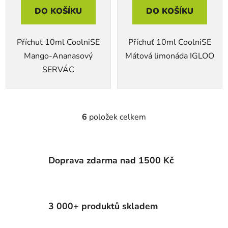
DO KOŠÍKU
DO KOŠÍKU
Příchuť 10ml CoolniSE
Příchuť 10ml CoolniSE
Mango-Ananasový
Mátová limonáda IGLOO
SERVÁC
6
položek celkem
O
v
l
á
Doprava zdarma nad 1500 Kč
d
a
c
í
3 000+ produktů skladem
p
r