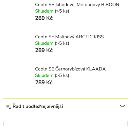
CoolniSE Jahodovo-Melounový BIBOON
Skladem
(>5 ks)
289 Kč
CoolniSE Malinový ARCTIC KISS
Skladem
(>5 ks)
289 Kč
CoolniSE Černorybízová KLAADA
Skladem
(>5 ks)
289 Kč
Ř
Řadit podle:
Nejlevnější
a
z
e