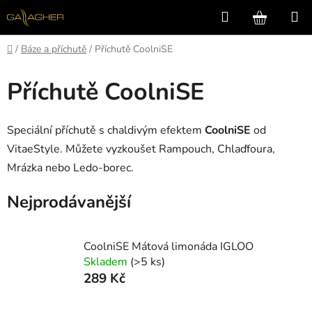
Přejít
Hledat
NÁKUP
na
KOŠÍK
obsah
Domů
/
Báze a příchutě
/
Příchutě CoolniSE
Příchutě CoolniSE
Speciální příchutě s chaldivým efektem
CoolniSE
od
VitaeStyle. Můžete vyzkoušet Rampouch, Chlaďfoura,
Mrázka nebo Ledo-borec.
Nejprodávanější
CoolniSE Mátová limonáda IGLOO
Skladem
(>5 ks)
289 Kč