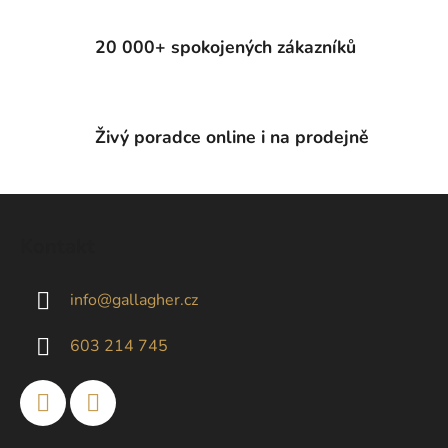
v
k
20 000+ spokojených zákazníků
y
v
ý
p
Živý poradce online i na prodejně
i
s
u
Z
á
Kontakt
p
a
info
@
gallagher.cz
t
í
603 214 745