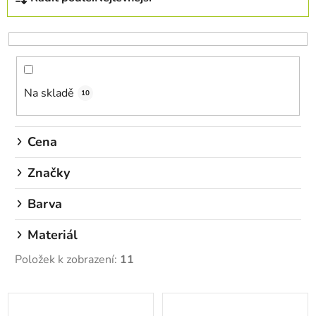
a
z
e
n
í
Na skladě
p
10
r
o
Cena
d
u
Značky
k
Barva
t
ů
Materiál
Položek k zobrazení:
11
V
ý