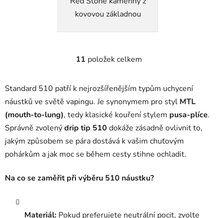
Red Stone kamenný z
kovovou základnou
11
položek celkem
O
v
l
Standard 510 patří k nejrozšířenějším typům uchycení
á
náustků ve světě vapingu. Je synonymem pro styl
MTL
d
(mouth-to-lung)
, tedy klasické kouření stylem
pusa-plíce
.
a
c
Správně zvolený
drip tip 510
dokáže zásadně ovlivnit to,
í
jakým způsobem se pára dostává k vašim chuťovým
p
pohárkům a jak moc se během cesty stihne ochladit.
r
v
Na co se zaměřit při výběru 510 náustku?
k
y
v
ý
Materiál:
Pokud preferujete neutrální pocit, zvolte