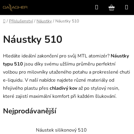
Přejít
Hledat
NÁKUP
na
KOŠÍK
obsah
Domů
/
Příslušenství
/
Náustky
/
Náustky 510
Náustky 510
Hledáte ideální zakončení pro svůj MTL atomizér?
Náustky
typu 510
jsou díky svému užšímu průměru perfektní
volbou pro milovníky utaženého potahu a prokreslené chuti
e-liquidu. V naší nabídce najdete různé materiály od
hřejivého plastu přes
chladivý kov
až po stylový resin,
které zajistí maximální komfort při každém šlukování.
Nejprodávanější
Náustek silikonový 510