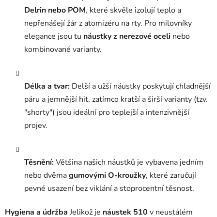
p
Delrin nebo POM
, které skvěle izolují teplo a
i
nepřenášejí žár z atomizéru na rty. Pro milovníky
s
elegance jsou tu
náustky z nerezové oceli
nebo
u
kombinované varianty.
Délka a tvar:
Delší a užší náustky poskytují chladnější
páru a jemnější hit, zatímco kratší a širší varianty (tzv.
"shorty") jsou ideální pro teplejší a intenzivnější
projev.
Těsnění:
Většina našich náustků je vybavena jedním
nebo dvěma
gumovými O-kroužky
, které zaručují
pevné usazení bez viklání a stoprocentní těsnost.
Hygiena a údržba
Jelikož je
náustek 510
v neustálém