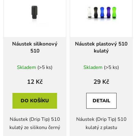
p
i
s
p
r
Náustek silikonový
Náustek plastový 510
o
510
kulatý
d
u
Skladem
(>5 ks)
Skladem
(>5 ks)
k
t
12 Kč
29 Kč
ů
DO KOŠÍKU
DETAIL
Náustek (Drip Tip) 510
Náustek (Drip Tip) 510
kulatý ze silikonu černý
kulatý z plastu