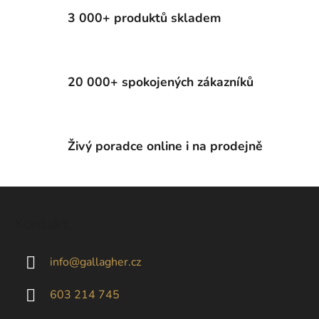
3 000+ produktů skladem
20 000+ spokojených zákazníků
Živý poradce online i na prodejně
Z
á
Kontakt
p
a
info
@
gallagher.cz
t
í
603 214 745