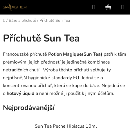
Přejít
Hledat
NÁKUP
na
KOŠÍK
obsah
Domů
/
Báze a příchutě
/
Příchutě Sun Tea
Příchutě Sun Tea
Francouzské příchutě
Potion Magique(Sun Tea)
patří k těm
prémiovým, jejich předností je jedinečná kombinace
netradičních chutí. Výroba těchto příchutí splňuje ty
nejpřísnější hygienické standardy EU. Jedná se o
koncentrovanou příchuť, která se kape do báze. Nejedná se
o
hotový liquid
a není možné ji použít k jiným účelům.
Nejprodávanější
Sun Tea Peche Hibiscus 10ml