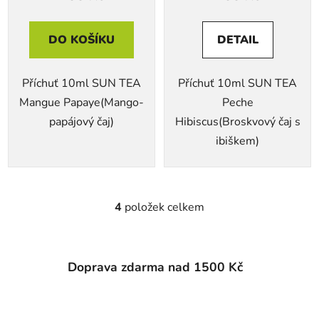
DO KOŠÍKU
DETAIL
Příchuť 10ml SUN TEA
Příchuť 10ml SUN TEA
Mangue Papaye(Mango-
Peche
papájový čaj)
Hibiscus(Broskvový čaj s
ibiškem)
4
položek celkem
O
v
l
á
Doprava zdarma nad 1500 Kč
d
a
c