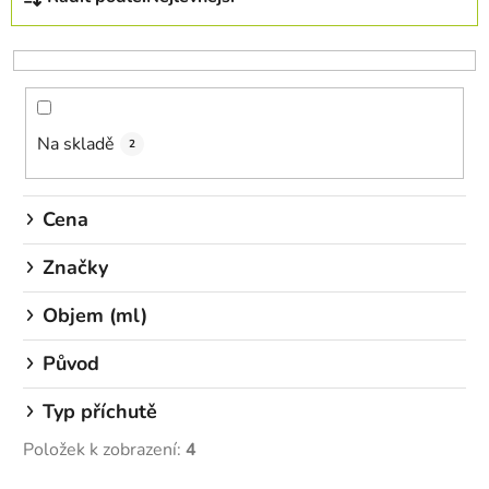
a
z
e
n
í
Na skladě
p
2
r
o
Cena
d
u
Značky
k
Objem (ml)
t
ů
Původ
Typ příchutě
Položek k zobrazení:
4