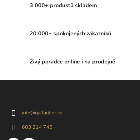
í
3 000+ produktů skladem
p
r
v
k
20 000+ spokojených zákazníků
y
v
ý
p
Živý poradce online i na prodejně
i
s
u
Z
á
Kontakt
p
a
info
@
gallagher.cz
t
í
603 214 745