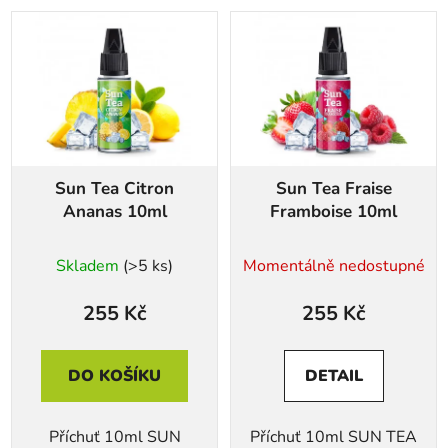
V
ý
p
i
s
p
r
Sun Tea Citron
Sun Tea Fraise
o
Ananas 10ml
Framboise 10ml
d
u
Skladem
(>5 ks)
Momentálně nedostupné
k
t
255 Kč
255 Kč
ů
DO KOŠÍKU
DETAIL
Příchuť 10ml SUN
Příchuť 10ml SUN TEA