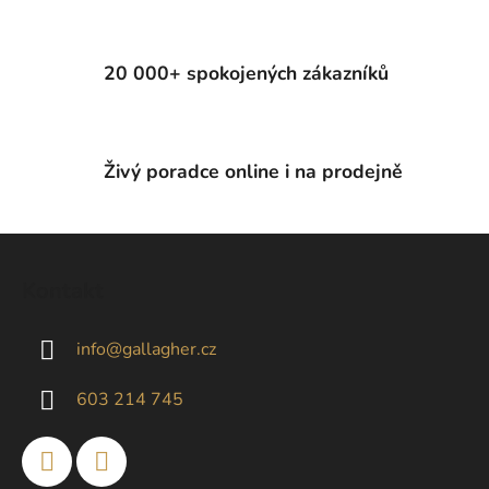
r
v
k
20 000+ spokojených zákazníků
y
v
ý
p
Živý poradce online i na prodejně
i
s
u
Z
á
Kontakt
p
a
info
@
gallagher.cz
t
í
603 214 745