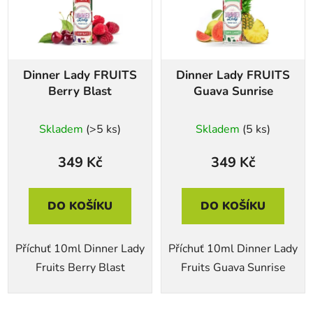
i
s
p
r
Dinner Lady FRUITS
Dinner Lady FRUITS
o
Berry Blast
Guava Sunrise
d
u
Skladem
(>5 ks)
Skladem
(5 ks)
k
t
349 Kč
349 Kč
ů
DO KOŠÍKU
DO KOŠÍKU
Příchuť 10ml Dinner Lady
Příchuť 10ml Dinner Lady
Fruits Berry Blast
Fruits Guava Sunrise