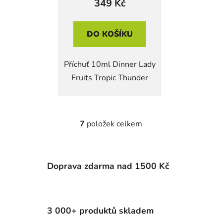
349 Kč
DO KOŠÍKU
Příchuť 10ml Dinner Lady
Fruits Tropic Thunder
7
položek celkem
O
v
l
á
Doprava zdarma nad 1500 Kč
d
a
c
í
3 000+ produktů skladem
p