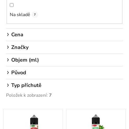
n
í
Na skladě
p
7
r
o
Cena
d
u
Značky
k
Objem (ml)
t
ů
Původ
Typ příchutě
Položek k zobrazení:
7
V
ý
p