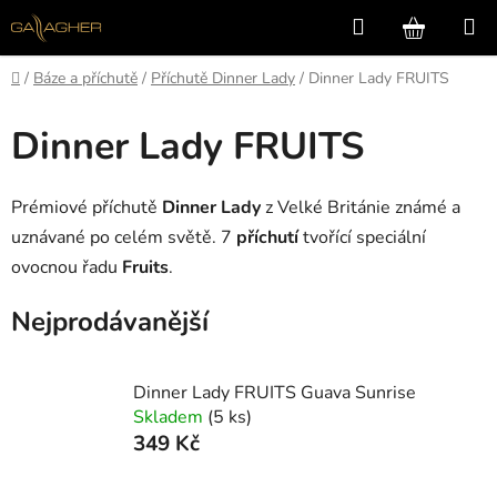
Přejít
Hledat
NÁKUP
na
KOŠÍK
obsah
Domů
/
Báze a příchutě
/
Příchutě Dinner Lady
/
Dinner Lady FRUITS
Dinner Lady FRUITS
Prémiové příchutě
Dinner Lady
z Velké Británie známé a
uznávané po celém světě. 7
příchutí
tvořící speciální
ovocnou řadu
Fruits
.
Nejprodávanější
Dinner Lady FRUITS Guava Sunrise
Skladem
(5 ks)
349 Kč