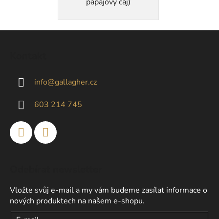
papájový čaj)
Z
á
Kontakt
p
a
info
@
gallagher.cz
t
í
603 214 745
Odebírat newsletter
Vložte svůj e-mail a my vám budeme zasílat informace o
nových produktech na našem e-shopu.