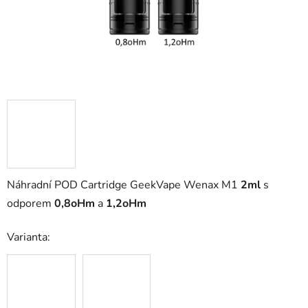
Náhradní POD Cartridge GeekVape Wenax M1
2ml
s
odporem
0,8oHm
a
1,2oHm
Varianta: