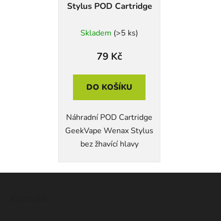
Stylus POD Cartridge
Skladem
(>5 ks)
79 Kč
DO KOŠÍKU
Náhradní POD Cartridge
GeekVape Wenax Stylus
bez žhavící hlavy
Z
á
Kontakt
p
a