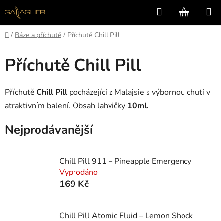
Přejít
Hledat
NÁKUP
na
KOŠÍK
obsah
Domů
/
Báze a příchutě
/
Příchutě Chill Pill
Příchutě Chill Pill
Příchutě
Chill Pill
pocházející z Malajsie s výbornou chutí v
atraktivním balení. Obsah lahvičky
10ml.
Nejprodávanější
Chill Pill 911 – Pineapple Emergency
Vyprodáno
169 Kč
Chill Pill Atomic Fluid – Lemon Shock