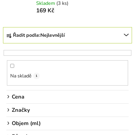
Skladem
(3 ks)
169 Kč
Ř
Řadit podle:
Nejlevnější
a
z
e
n
í
Na skladě
p
1
r
o
Cena
d
u
Značky
k
Objem (ml)
t
ů