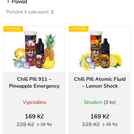
Původ
Položek k zobrazení:
2
V
VÝPRODEJ
VÝPRODEJ
ý
p
i
s
p
r
Chill Pill 911 –
Chill Pill Atomic Fluid
o
Pineapple Emergency
– Lemon Shock
d
u
Vyprodáno
Skladem
(3 ks)
k
t
169 Kč
169 Kč
ů
229 Kč
229 Kč
(–26 %)
(–26 %)