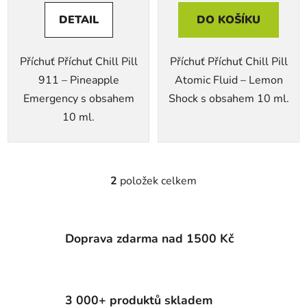
DETAIL
DO KOŠÍKU
Příchuť Příchuť Chill Pill
Příchuť Příchuť Chill Pill
911 – Pineapple
Atomic Fluid – Lemon
Emergency s obsahem
Shock s obsahem 10 ml.
10 ml.
2
položek celkem
O
v
l
á
Doprava zdarma nad 1500 Kč
d
a
c
í
3 000+ produktů skladem