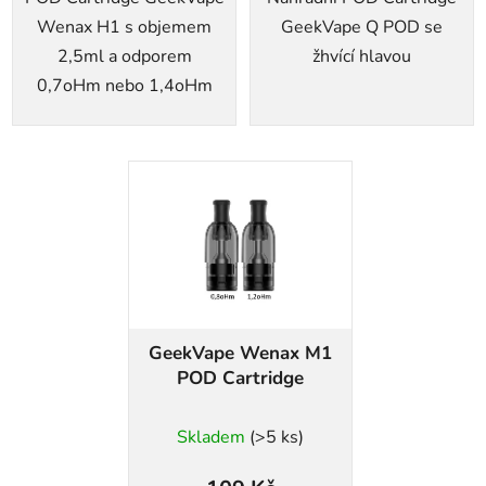
Wenax H1 s objemem
GeekVape Q POD se
2,5ml a odporem
žhvící hlavou
0,7oHm nebo 1,4oHm
GeekVape Wenax M1
POD Cartridge
Skladem
(>5 ks)