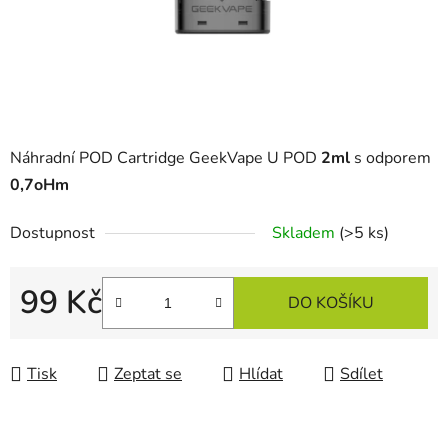
Náhradní POD Cartridge GeekVape U POD
2ml
s odporem
0,7oHm
Dostupnost
Skladem
(>5 ks)
99 Kč
DO KOŠÍKU
Měrná cena:
Tisk
Zeptat se
Hlídat
Sdílet