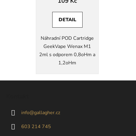
109 Kč
DETAIL
Náhradní POD Cartridge
GeekVape Wenax M1
2ml s odporem 0,8oHm a
1,2oHm
Z
á
Kontakt
p
a
info
@
gallagher.cz
t
í
603 214 745