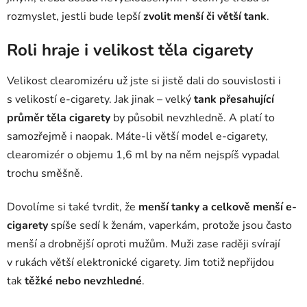
rozmyslet, jestli bude lepší
zvolit menší či větší tank
.
Roli hraje i velikost těla cigarety
Velikost clearomizéru už jste si jistě dali do souvislosti i
s velikostí e-cigarety. Jak jinak – velký
tank přesahující
průměr těla cigarety
by působil nevzhledně. A platí to
samozřejmě i naopak. Máte-li větší model e-cigarety,
clearomizér o objemu 1,6 ml by na něm nejspíš vypadal
trochu směšně.
Dovolíme si také tvrdit, že
menší tanky a celkově menší e-
cigarety
spíše sedí k ženám, vaperkám, protože jsou často
menší a drobnější oproti mužům. Muži zase raději svírají
v rukách větší elektronické cigarety. Jim totiž nepřijdou
tak
těžké nebo nevzhledné
.