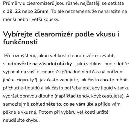
Průměry u clearomizerů jsou různé, nejčastěji se setkáte
s
19
,
22
nebo
25mm
. To ale neznamená, že nenarazíte na
menší nebo i větší kousky.
Vybírejte clearomizér podle vkusu i
funkčnosti
Při rozmýšlení, jakou velikost clearomizéru si zvolit,
si
odpovězte na zásadní otázky
– jaká velikost bude dobře
vypadat na vaší e-cigaretě (případně není čas na pořízení
jiné e-cigarety?), jak často vapujete, jak často chcete měnit
příchuti e-liquidů a jak často potřebujete, aby liquid v tanku
vydržel opravdu dlouho (například tehdy, když cestujete). A
samozřejmě
zohledněte to, co se vám líbí
a přijde vám
pěkné a vkusné. Potom při výběru velikosti určitě
neuděláte chybu.