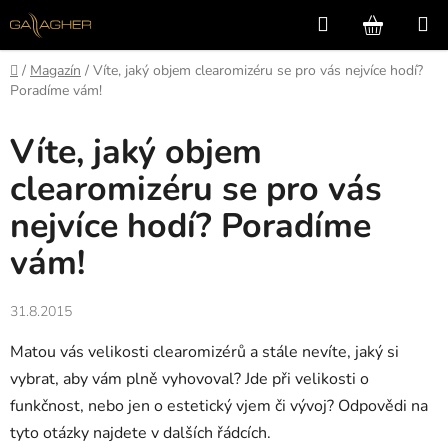
Přejít
Hledat
NÁKUP
na
KOŠÍK
obsah
Domů
/
Magazín
/
Víte, jaký objem clearomizéru se pro vás nejvíce hodí?
Poradíme vám!
Víte, jaký objem
clearomizéru se pro vás
nejvíce hodí? Poradíme
vám!
31.8.2015
Matou vás velikosti clearomizérů a stále nevíte, jaký si
vybrat, aby vám plně vyhovoval? Jde při velikosti o
funkčnost, nebo jen o estetický vjem či vývoj? Odpovědi na
tyto otázky najdete v dalších řádcích.