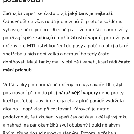
Začínající vapeři se často ptají,
jaký tank je nejlepší
.
Odpovědět se však nedá jednoznačně, protože každému
vyhovuje něco jiného. Obecně platí, že menší clearomizéry
používají spíše
začínající a příležitostní vapeři
, protože jsou
určeny pro
MTL
(styl kouření do pusy a poté do plic) a také
spotřeba u nich není velká a nemusí ho tedy často
doplňovat. Malé tanky mají v oblibě i vapeři, kteří rádi
často
mění příchuti
.
Větší tanky jsou primárně určeny pro vyznavače
DL
(styl
potahování přímo do plic)
náruživější vapery
nebo pro ty,
kteří potřebují, aby jim e-cigareta v plné parádě vydržela
dlouho – například při cestování. Zároveň je nutno
podotknout, že i zkušení vapeři čas od času udělají výjimku
a nahradí na pár okamžiků svůj oblíbený liquid nějakým
jiným, třeba dosud nevyzkoušeným. Potom je třeba si