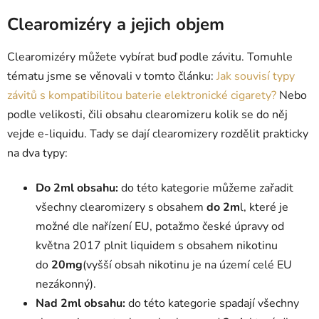
Clearomizéry a jejich objem
Clearomizéry můžete vybírat buď podle závitu. Tomuhle
tématu jsme se věnovali v tomto článku:
Jak souvisí typy
závitů s kompatibilitou baterie elektronické cigarety?
Nebo
podle velikosti, čili obsahu clearomizeru kolik se do něj
vejde e-liquidu. Tady se dají clearomizery rozdělit prakticky
na dva typy:
Do 2ml obsahu:
do této kategorie můžeme zařadit
všechny clearomizery s obsahem
do 2m
l, které je
možné dle nařízení EU, potažmo české úpravy od
května 2017 plnit liquidem s obsahem nikotinu
do
20mg
(vyšší obsah nikotinu je na území celé EU
nezákonný).
Nad 2ml obsahu:
do této kategorie spadají všechny