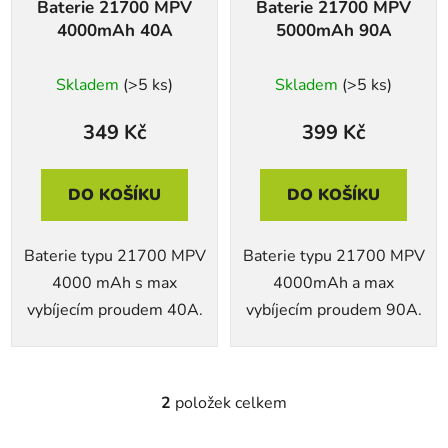
Baterie 21700 MPV
Baterie 21700 MPV
o
u
4000mAh 40A
5000mAh 90A
d
k
u
t
Skladem
(>5 ks)
Skladem
(>5 ks)
k
ů
t
349 Kč
399 Kč
ů
DO KOŠÍKU
DO KOŠÍKU
Baterie typu 21700 MPV
Baterie typu 21700 MPV
4000 mAh s max
4000mAh a max
vybíjecím proudem 40A.
vybíjecím proudem 90A.
2
položek celkem
O
v