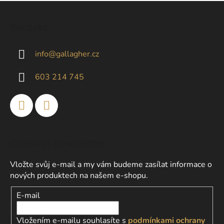
l
Z
á
á
d
Kontakt
p
a
a
c
info
@
gallagher.cz
t
í
p
í
603 214 745
r
v
k
y
v
ý
Odebírat newsletter
p
i
Vložte svůj e-mail a my vám budeme zasílat informace o
s
nových produktech na našem e-shopu.
u
E-mail
Vložením e-mailu souhlasíte s
podmínkami ochrany