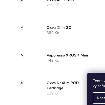
Oxva Xlim Pro 2
799 Kč
Oxva Xlim GO
399 Kč
Vaporesso XROS 4 Mini
449 Kč
Tento 
Oxva NeXlim POD
vyjadřu
Cartridge
129 Kč
Nast