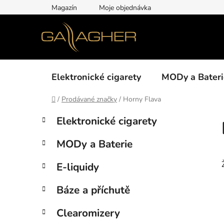
Přejít
Magazín
Moje objednávka
na
obsah
Elektronické cigarety
MODy a Bateri
Domů
/
Prodávané značky
/
Horny Flava
P
K
Přeskočit
Elektronické cigarety
a
kategorie
o
t
s
MODy a Baterie
e
t
g
r
E-liquidy
o
a
r
Báze a příchutě
i
n
e
n
Clearomizery
í