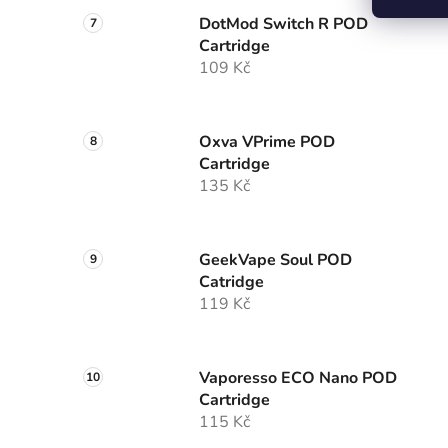
DotMod Switch R POD
Cartridge
109 Kč
Oxva VPrime POD
Cartridge
135 Kč
GeekVape Soul POD
Catridge
119 Kč
Vaporesso ECO Nano POD
Cartridge
115 Kč