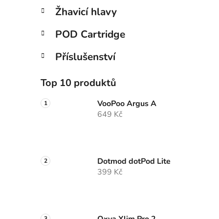
p
Žhavicí hlavy
a
n
POD Cartridge
e
Příslušenství
l
Top 10 produktů
VooPoo Argus A
649 Kč
Dotmod dotPod Lite
399 Kč