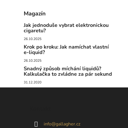
Magazín
Jak jednoduše vybrat elektronickou
cigaretu?
26.10.2025
Krok po kroku: Jak namíchat vlastní
e-liquid?
26.10.2025
Snadný způsob míchání liquidů?
Kalkulačka to zvládne za pár sekund
31.12.2020
Z
á
Kontakt
p
a
info
@
gallagher.cz
t