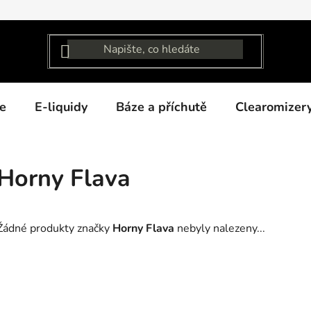
e
E-liquidy
Báze a příchutě
Clearomizer
Horny Flava
Žádné produkty značky
Horny Flava
nebyly nalezeny...