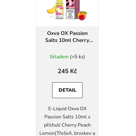
Oxva OX Passion
Salts 10ml Cherry
Peach Lemon
Skladem
(>5 ks)
245 Kč
DETAIL
E-Liquid Oxva OX
Passion Salts 10ml s
příchutí Cherry Peach
Lemon(Třešeň, broskev a