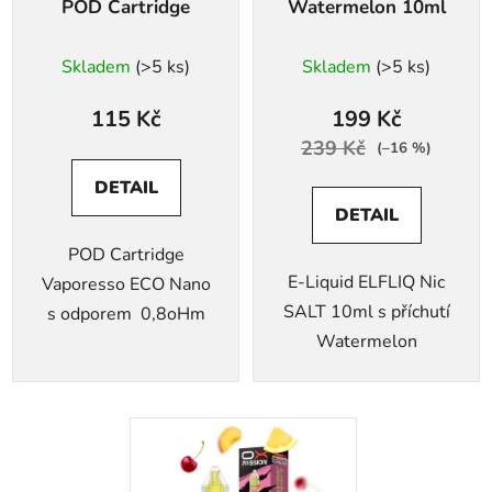
POD Cartridge
Watermelon 10ml
Skladem
(>5 ks)
Skladem
(>5 ks)
115 Kč
199 Kč
239 Kč
(–16 %)
DETAIL
DETAIL
POD Cartridge
E-Liquid ELFLIQ Nic
Vaporesso ECO Nano
SALT 10ml s příchutí
s odporem 0,8oHm
Watermelon