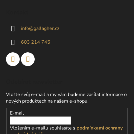
Z
á
Kontakt
p
a
info
@
gallagher.cz
t
í
603 214 745
Odebírat newsletter
Vložte svůj e-mail a my vám budeme zasílat informace o
nových produktech na našem e-shopu.
E-mail
Vložením e-mailu souhlasíte s
podmínkami ochrany