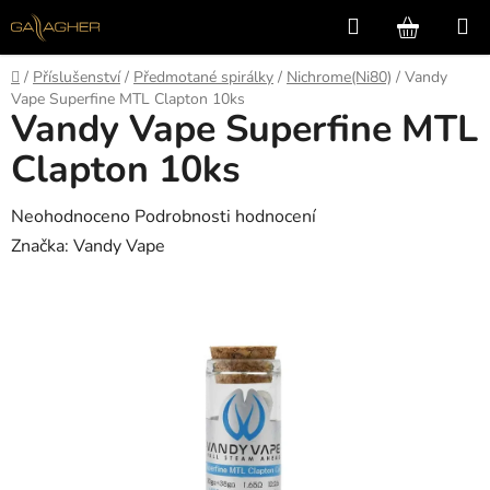
Přejít
Hledat
NÁKUP
na
KOŠÍK
obsah
Domů
/
Příslušenství
/
Předmotané spirálky
/
Nichrome(Ni80)
/
Vandy
Vape Superfine MTL Clapton 10ks
Vandy Vape Superfine MTL
Clapton 10ks
Průměrné
Neohodnoceno
Podrobnosti hodnocení
hodnocení
Značka:
Vandy Vape
produktu
je
0,0
z
5
hvězdiček.