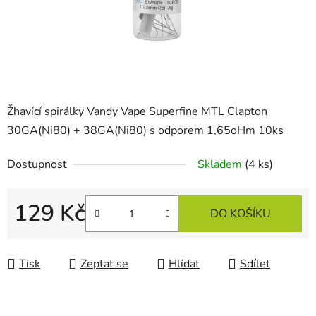
Žhavící spirálky Vandy Vape Superfine MTL Clapton
30GA(Ni80) + 38GA(Ni80) s odporem 1,65oHm 10ks
Dostupnost
Skladem
(4 ks)
129 Kč
DO KOŠÍKU
Měrná cena:
Tisk
Zeptat se
Hlídat
Sdílet