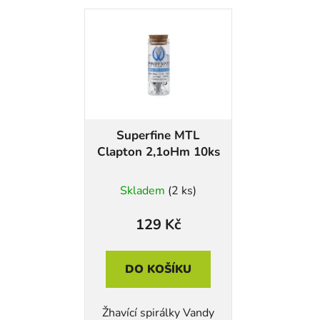
Superfine MTL
Clapton 2,1oHm 10ks
Skladem
(2 ks)
129 Kč
DO KOŠÍKU
Žhavící spirálky Vandy