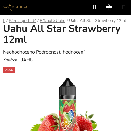
Přejít
Hledat
NÁKUP
na
KOŠÍK
obsah
Domů
/
Báze a příchutě
/
Příchutě Uahu
/
Uahu All Star Strawberry 12ml
Uahu All Star Strawberry
12ml
Průměrné
Neohodnoceno
Podrobnosti hodnocení
hodnocení
Značka:
UAHU
produktu
AKCE
je
0,0
z
5
hvězdiček.