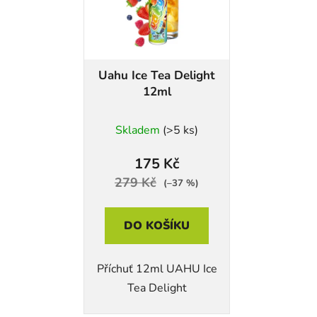
Uahu Ice Tea Delight
12ml
Skladem
(>5 ks)
175 Kč
279 Kč
(–37 %)
DO KOŠÍKU
Příchuť 12ml UAHU Ice
Tea Delight