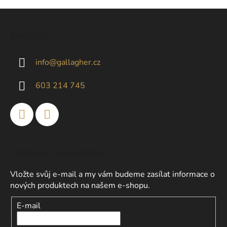
Z
á
Kontakt
p
a
info
@
gallagher.cz
t
í
603 214 745
Odebírat newsletter
Vložte svůj e-mail a my vám budeme zasílat informace o
nových produktech na našem e-shopu.
E-mail