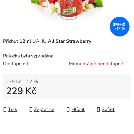
279 KČ
–17 %
Příchuť
12ml
UAHU
All Star Strawberry
Položka byla vyprodána…
Dostupnost
Momentálně nedostupné
279 Kč
–17 %
229 Kč
Měrná cena:
Tisk
Zeptat se
Hlídat
Sdílet