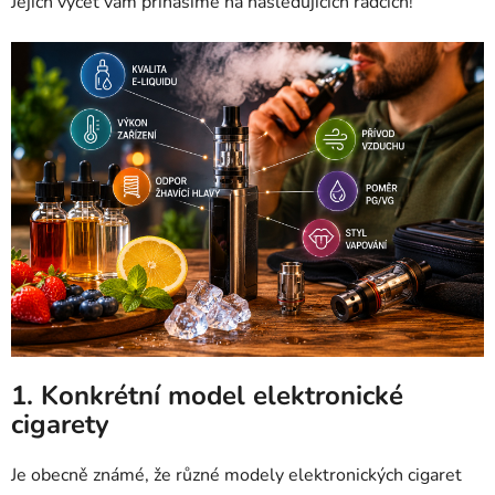
Jejich výčet vám přinášíme na následujících řádcích!
1. Konkrétní model elektronické
cigarety
Je obecně známé, že různé modely elektronických cigaret