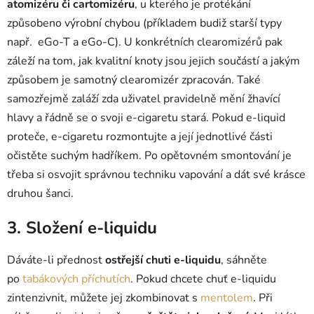
atomizéru či cartomizéru
, u kterého je protékání
způsobeno výrobní chybou (příkladem budiž starší typy
např. eGo-T a eGo-C). U konkrétních clearomizérů pak
záleží na tom, jak kvalitní knoty jsou jejich součástí a jakým
způsobem je samotný clearomizér zpracován. Také
samozřejmě zaláží zda uživatel pravidelně mění žhavící
hlavy a řádně se o svoji e-cigaretu stará. Pokud e-liquid
proteče, e-cigaretu rozmontujte a její jednotlivé části
očistěte suchým hadříkem. Po opětovném smontování je
třeba si osvojit správnou techniku vapování a dát své krásce
druhou šanci.
3. Složení e-liquidu
Dáváte-li přednost
ostřejší chuti e-liquidu
, sáhněte
po
tabákových příchutích
. Pokud chcete chuť e-liquidu
zintenzivnit, můžete jej zkombinovat s
mentolem
. Při