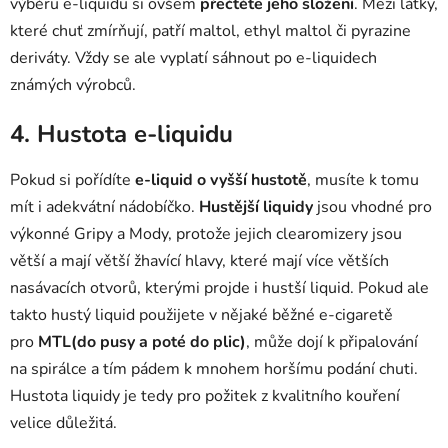
výběru e-liquidu si ovšem
přečtěte jeho složení
. Mezi látky,
které chuť zmírňují, patří maltol, ethyl maltol či pyrazine
deriváty. Vždy se ale vyplatí sáhnout po e-liquidech
známých výrobců.
4. Hustota e-liquidu
Pokud si pořídíte
e-liquid o vyšší hustotě
, musíte k tomu
mít i adekvátní nádobíčko.
Hustější liquidy
jsou vhodné pro
výkonné Gripy a Mody, protože jejich clearomizery jsou
větší a mají větší žhavící hlavy, které mají více větších
nasávacích otvorů, kterými projde i hustší liquid. Pokud ale
takto hustý liquid použijete v nějaké běžné e-cigaretě
pro
MTL(do pusy a poté do plic)
, může dojí k připalování
na spirálce a tím pádem k mnohem horšímu podání chuti.
Hustota liquidy je tedy pro požitek z kvalitního kouření
velice důležitá.