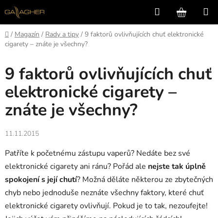
Přejít
Hledat
NÁKUP
na
KOŠÍK
obsah
Domů
/
Magazín
/
Rady a tipy
/
9 faktorů ovlivňujících chuť elektronické
cigarety – znáte je všechny?
9 faktorů ovlivňujících chuť
elektronické cigarety –
znáte je všechny?
11.11.2015
Patříte k početnému zástupu vaperů? Nedáte bez své
elektronické cigarety ani ránu? Pořád ale
nejste tak úplně
spokojení s její chutí
? Možná děláte některou ze zbytečných
chyb nebo jednoduše neznáte všechny faktory, které chuť
elektronické cigarety ovlivňují. Pokud je to tak, nezoufejte!