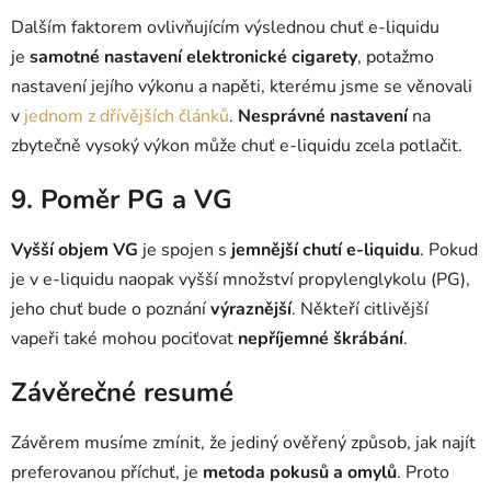
Dalším faktorem ovlivňujícím výslednou chuť e-liquidu
je
samotné nastavení elektronické cigarety
, potažmo
nastavení jejího výkonu a napěti, kterému jsme se věnovali
v
jednom z dřívějších článků
.
Nesprávné nastavení
na
zbytečně vysoký výkon může chuť e-liquidu zcela potlačit.
9. Poměr PG a VG
Vyšší objem VG
je spojen s
jemnější chutí e-liquidu
. Pokud
je v e-liquidu naopak vyšší množství propylenglykolu (PG),
jeho chuť bude o poznání
výraznější
. Někteří citlivější
vapeři také mohou pociťovat
nepříjemné škrábání
.
Závěrečné resumé
Závěrem musíme zmínit, že jediný ověřený způsob, jak najít
preferovanou příchuť, je
metoda pokusů a omylů
. Proto