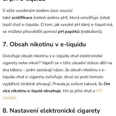
S výše uvedeným bodem úzce souvisí
také
acidifikace
(neboli pokles pH), která umožňuje získat
lepší chuť e-liquidu. O tom, jak vysoké pH daný e-liquid má,
se můžete přesvědčit pomocí
pH papírků
(indikátorů).
7. Obsah nikotinu v e-liquidu
Ovlivňuje obsah nikotinu v e-liquidu chuť elektronické
cigarety nebo nikoli? Vapeři se v této zásadní otázce dělí na
dva tábory – jedni zastávají názor, že obsah nikotinu v e-
liquidu chuť e-cigarety ovlivňuje, druzí se proti tomuto
vyjádření striktně ohrazují. Pravda je ovšem taková, že
čím
více nikotinu e-liquid obsahuje
, tím je jeho chuť a
HIT
silnější
.
8. Nastavení elektronické cigarety