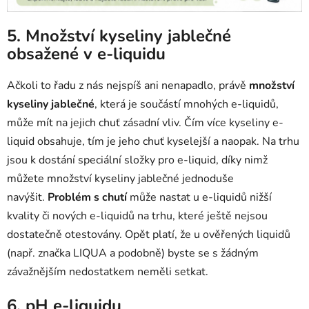
5. Množství kyseliny jablečné
obsažené v e-liquidu
Ačkoli to řadu z nás nejspíš ani nenapadlo, právě
množství
kyseliny jablečné
, která je součástí mnohých e-liquidů,
může mít na jejich chuť zásadní vliv. Čím více kyseliny e-
liquid obsahuje, tím je jeho chuť kyselejší a naopak. Na trhu
jsou k dostání speciální složky pro e-liquid, díky nimž
můžete množství kyseliny jablečné jednoduše
navýšit.
Problém s chutí
může nastat u e-liquidů nižší
kvality či nových e-liquidů na trhu, které ještě nejsou
dostatečně otestovány. Opět platí, že u ověřených liquidů
(např. značka LIQUA a podobně) byste se s žádným
závažnějším nedostatkem neměli setkat.
6. pH e-liquidu