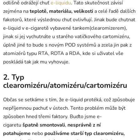
odlišně odrážejí chuť
e-liquidu
. Tato skutečnost závisí
zejména na
teplotě, materiálu, velikosti
a celé řadě dalších
fakotorů, které výslednou chuť ovlivňují. Jinak bude chutnat
e-liquid v e-cigaretě vybavené tankem(clearomizerem),
jinak si jej vychutnáte u starého vatičkového cartomizéru,
úplně jiné to bude s novým POD systémů a zcela jin pak z
atomizérů typu RTA, RDTA a RDA, kde si uživatel vše
poskládá tak jak mu vyhovuje.
2. Typ
clearomizéru/atomizéru/cartomizéru
Občas se setkáme s tím, že e-liquid protéká, což způsobuje
nepříjemnou pachuť v ústech. Tento problém může být
způsoben hned třemi faktory. Buďto jsme e-
cigaretu
špatně smontovali
,
nesprávně z ní
potahujeme
nebo
používáme starší typ clearomizéru,