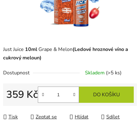
Just Juice
10ml
Grape & Melon
(Ledové hroznové víno a
cukrový meloun)
Dostupnost
Skladem
(>5 ks)
359 Kč
DO KOŠÍKU
Měrná cena:
Tisk
Zeptat se
Hlídat
Sdílet