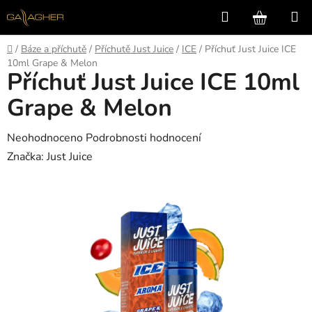
Přejít
Hledat
NÁKUP
na
KOŠÍK
obsah
Domů
/
Báze a příchutě
/
Příchutě Just Juice
/
ICE
/
Příchuť Just Juice ICE
10ml Grape & Melon
Příchuť Just Juice ICE 10ml
Grape & Melon
Průměrné
Neohodnoceno
Podrobnosti hodnocení
hodnocení
Značka:
Just Juice
produktu
je
0,0
z
5
hvězdiček.