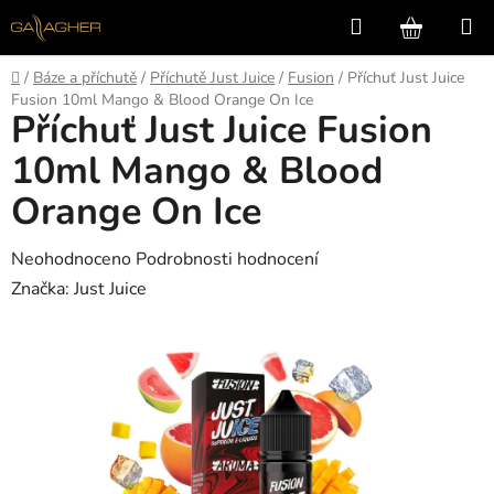
Přejít
Hledat
NÁKUP
na
KOŠÍK
obsah
Domů
/
Báze a příchutě
/
Příchutě Just Juice
/
Fusion
/
Příchuť Just Juice
Fusion 10ml Mango & Blood Orange On Ice
Příchuť Just Juice Fusion
10ml Mango & Blood
Orange On Ice
Průměrné
Neohodnoceno
Podrobnosti hodnocení
hodnocení
Značka:
Just Juice
produktu
je
0,0
z
5
hvězdiček.