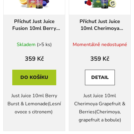
Příchuť Just Juice
Příchuť Just Juice
Fusion 10ml Berry
10ml Cherimoya
Burst & Lemonade
Grapefruit & Berries
Skladem
(>5 ks)
Momentálně nedostupné
359 Kč
359 Kč
DO KOŠÍKU
DETAIL
Just Juice 10ml Berry
Just Juice 10ml
Burst & Lemonade(Lesní
Cherimoya Grapefruit &
ovoce s citronem)
Berries(Cherimoya,
grapefruit a bobule)