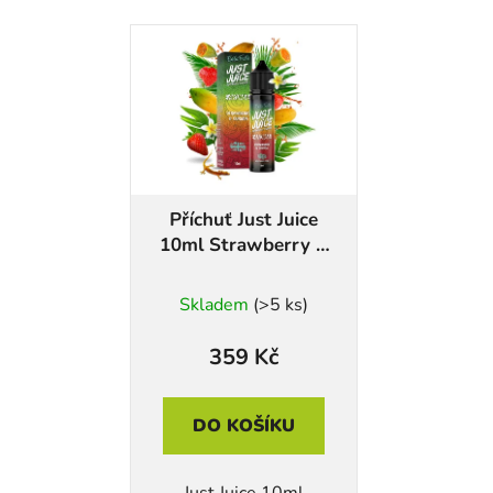
Příchuť Just Juice
10ml Strawberry &
Curuba
Skladem
(>5 ks)
359 Kč
DO KOŠÍKU
Just Juice 10ml