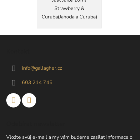
Strawberry &
Curuba(Jahoda a Curuba)
Z
á
Kontakt
p
a
info
@
gallagher.cz
t
í
603 214 745
Odebírat newsletter
Vložte svůj e-mail a my vám budeme zasílat informace o