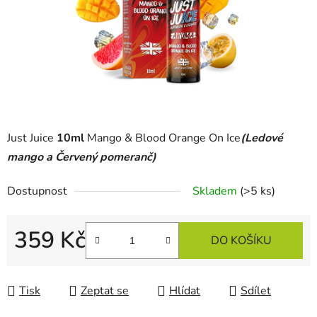
Just Juice
10ml
Mango & Blood Orange On Ice
(Ledové
mango a Červený pomeranč)
Dostupnost
Skladem
(>5 ks)
359 Kč
DO KOŠÍKU
Měrná cena:
Tisk
Zeptat se
Hlídat
Sdílet