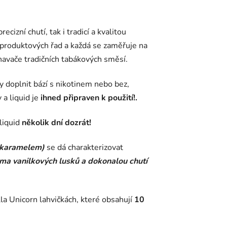
ecizní chutí, tak i tradicí a kvalitou
a produktových řad a každá se zaměřuje na
znavače tradičních tabákových směsí.
dy doplnit bází s nikotinem nebo bez,
a liquid je
ihned připraven k použití!.
liquid
několik dní dozrát!
a karamelem)
se dá charakterizovat
ma vanilkových lusků a dokonalou chutí
la Unicorn lahvičkách, které obsahují
10