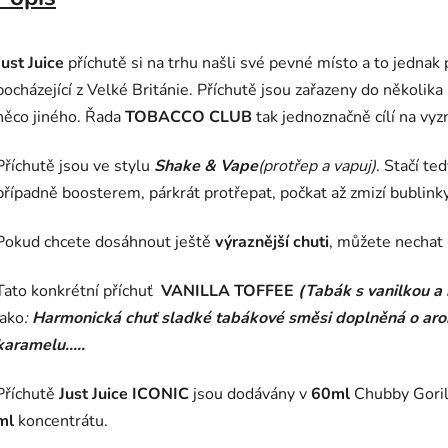
Just Juice
příchutě
si na trhu našli své pevné místo a to jednak pr
pocházející z
Velké Británie. Příchutě jsou zařazeny do několik
něco jiného. Řada
TOBACCO CLUB
tak jednoznačně cílí na vy
Příchutě jsou ve stylu
Shake & Vape
(protřep a vapuj)
. Stačí te
případně boosterem, párkrát protřepat, počkat až zmizí bublinky 
Pokud chcete dosáhnout ještě
výraznější chuti
, můžete nechat 
Tato konkrétní příchuť
VANILLA TOFFEE
(Tabák s vanilkou 
jako
:
Harmonická chuť sladké tabákové směsi doplněná o aro
karamelu.....
Příchutě
Just Juice ICONIC
jsou dodávány v
60ml
Chubby Goril
ml
koncentrátu.