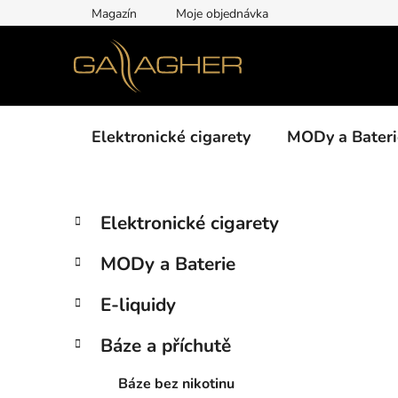
Přejít
Magazín
Moje objednávka
na
obsah
Elektronické cigarety
MODy a Bateri
P
K
Přeskočit
Elektronické cigarety
a
kategorie
o
t
s
MODy a Baterie
e
t
g
r
E-liquidy
o
a
r
Báze a příchutě
i
n
e
n
Báze bez nikotinu