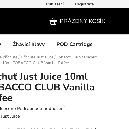
Přihlášení
Registrace
PRÁZDNÝ KOŠÍK
NÁKUPNÍ
KOŠÍK
y
Žhavicí hlavy
POD Cartridge
Příslušens
a příchutě
/
Příchutě Just Juice
/
Tobacco Club
/
Příchuť
ice 10ml TOBACCO CLUB Vanilla Toffee
chuť Just Juice 10ml
BACCO CLUB Vanilla
fee
né
dnoceno
Podrobnosti hodnocení
ení
:
Just Juice
tu