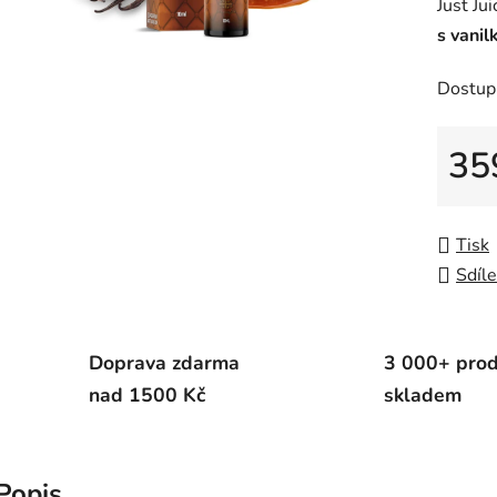
Just Ju
je
s vani
0,0
z
Dostup
5
hvězdič
35
Měrná
Tisk
Sdíle
Doprava zdarma
3 000+ pro
nad 1500 Kč
skladem
Popis