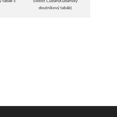
 tabák s
Sweet Cuban(Kubánský
doutníkový tabák)