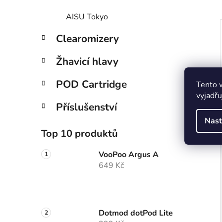
AISU Tokyo
Clearomizery
Žhavicí hlavy
POD Cartridge
Tento 
vyjadřu
Příslušenství
Nast
Top 10 produktů
VooPoo Argus A
649 Kč
Dotmod dotPod Lite