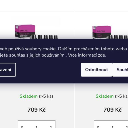
web používá soubory cookie. Dalším procházením tohoto webu
jete souhlas s jejich používáním.. Více informací
zde
.
avení
Odmítnout
Souh
Emporio Salt Shot 20mg
Emporio Salt Shot 
5x10ml
20mg 5x10m
Skladem
(>5 ks)
Skladem
(>5 ks
709 Kč
709 Kč