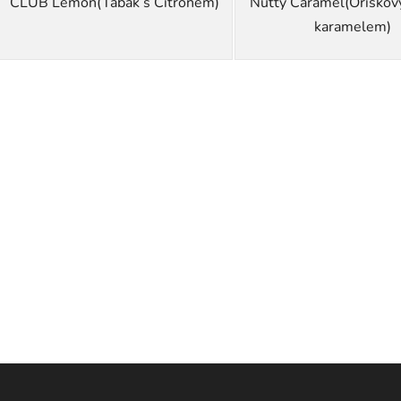
CLUB Lemon(Tabák s Citronem)
Nutty Caramel(Oříškový
karamelem)