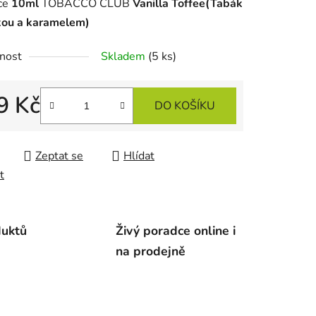
ice
10ml
TOBACCO CLUB
Vanilla Toffee
(Tabák
lkou a karamelem)
nost
Skladem
(5 ks)
ek.
9 Kč
DO KOŠÍKU
 cena:
Zeptat se
Hlídat
t
duktů
Živý poradce online i
na prodejně