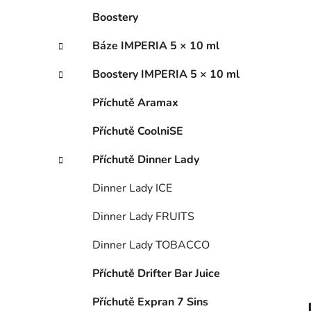
í
p
Boostery
a
Báze IMPERIA 5 × 10 ml
n
e
Boostery IMPERIA 5 × 10 ml
l
Příchutě Aramax
Příchutě CoolniSE
Příchutě Dinner Lady
Dinner Lady ICE
Dinner Lady FRUITS
Dinner Lady TOBACCO
Příchutě Drifter Bar Juice
Příchutě Expran 7 Sins