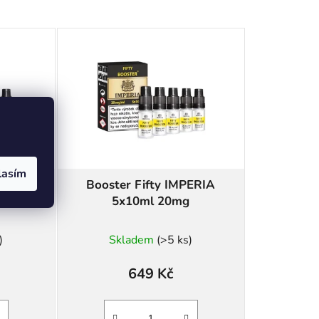
lasím
DRIPPER
Booster Fifty IMPERIA
l
5x10ml 20mg
)
Skladem
(>5 ks)
649 Kč