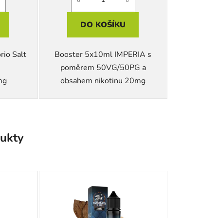
DO KOŠÍKU
io Salt
Booster 5x10ml IMPERIA s
poměrem 50VG/50PG a
mg
obsahem nikotinu 20mg
ukty