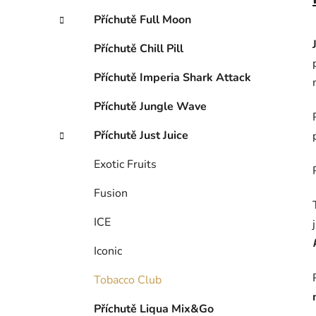
Příchutě Full Moon
Příchutě Chill Pill
Příchutě Imperia Shark Attack
Příchutě Jungle Wave
Příchutě Just Juice
Exotic Fruits
Fusion
ICE
Iconic
Tobacco Club
Příchutě Liqua Mix&Go