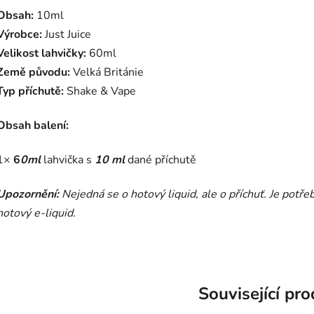
Obsah:
10ml
Výrobce:
Just Juice
Velikost lahvičky:
60ml
Země původu:
Velká Británie
Typ příchutě:
Shake & Vape
Obsah balení:
1×
6
0ml
lahvička s
10 ml
dané příchutě
Upozornění:
Nejedná se o hotový liquid, ale o příchuť. Je potře
hotový e-liquid.
Související pr