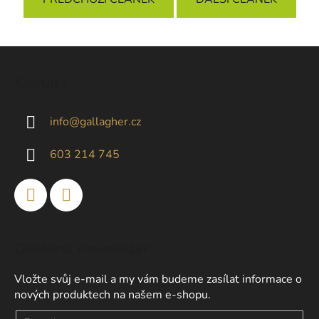
Z
á
Kontakt
p
a
info
@
gallagher.cz
t
í
603 214 745
Odebírat newsletter
Vložte svůj e-mail a my vám budeme zasílat informace o
nových produktech na našem e-shopu.