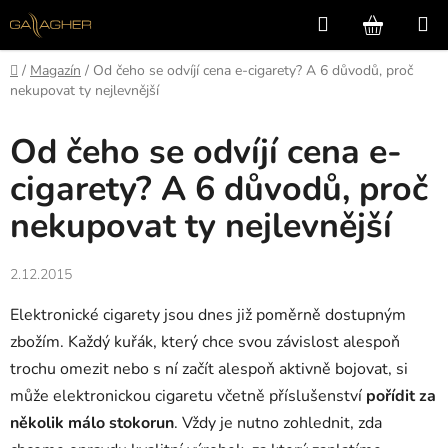
Přejít
Hledat
NÁKUP
na
KOŠÍK
obsah
Domů
/
Magazín
/
Od čeho se odvíjí cena e-cigarety? A 6 důvodů, proč
nekupovat ty nejlevnější
Od čeho se odvíjí cena e-
cigarety? A 6 důvodů, proč
nekupovat ty nejlevnější
2.12.2015
Elektronické cigarety jsou dnes již poměrně dostupným
zbožím. Každý kuřák, který chce svou závislost alespoň
trochu omezit nebo s ní začít alespoň aktivně bojovat, si
může elektronickou cigaretu včetně příslušenství
pořídit za
několik
málo stokorun
. Vždy je nutno zohlednit, zda