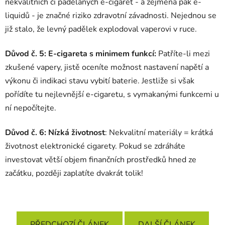
nekvalitních či padělaných e-cigaret ‑ a zejména pak e-
liquidů ‑ je značné riziko zdravotní závadnosti. Nejednou se
již stalo, že levný padělek explodoval vaperovi v ruce.
Důvod č. 5: E-cigareta s minimem funkcí:
Patříte-li mezi
zkušené vapery, jistě oceníte možnost nastavení napětí a
výkonu či indikaci stavu vybití baterie. Jestliže si však
pořídíte tu nejlevnější e-cigaretu, s vymakanými funkcemi u
ní nepočítejte.
Důvod č. 6: Nízká životnost
: Nekvalitní materiály = krátká
životnost elektronické cigarety. Pokud se zdráháte
investovat větší objem finančních prostředků hned ze
začátku, později zaplatíte dvakrát tolik!
PŘEDCHOZÍ ČLÁNEK
DALŠÍ ČLÁNEK