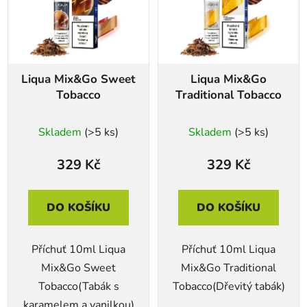
Liqua Mix&Go Sweet
Liqua Mix&Go
Tobacco
Traditional Tobacco
Skladem
(>5 ks)
Skladem
(>5 ks)
329 Kč
329 Kč
DO KOŠÍKU
DO KOŠÍKU
Příchuť 10ml Liqua
Příchuť 10ml Liqua
Mix&Go Sweet
Mix&Go Traditional
Tobacco(Tabák s
Tobacco(Dřevitý tabák)
karamelem a vanilkou)