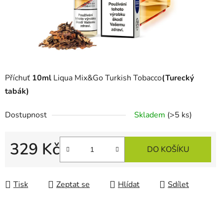
Příchuť
10ml
Liqua Mix&Go Turkish Tobacco
(Turecký
tabák)
Dostupnost
Skladem
(>5 ks)
329 Kč
DO KOŠÍKU
Měrná cena:
Tisk
Zeptat se
Hlídat
Sdílet