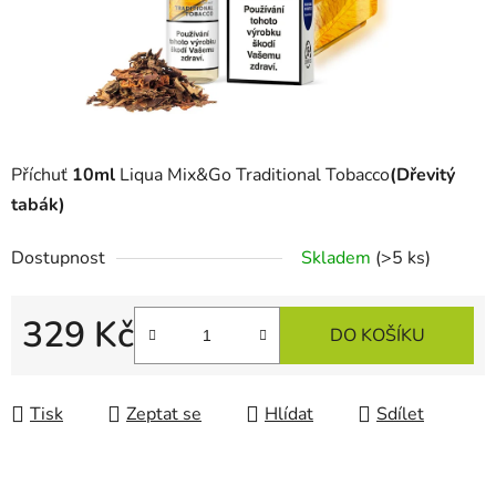
Příchuť
10ml
Liqua Mix&Go Traditional Tobacco
(Dřevitý
tabák)
Dostupnost
Skladem
(>5 ks)
329 Kč
DO KOŠÍKU
Měrná cena:
Tisk
Zeptat se
Hlídat
Sdílet