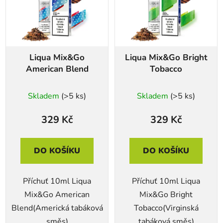
Liqua Mix&Go
Liqua Mix&Go Bright
American Blend
Tobacco
Skladem
(>5 ks)
Skladem
(>5 ks)
329 Kč
329 Kč
DO KOŠÍKU
DO KOŠÍKU
Příchuť 10ml Liqua
Příchuť 10ml Liqua
Mix&Go American
Mix&Go Bright
Blend(Americká tabáková
Tobacco(Virginská
směs)
tabáková směs)