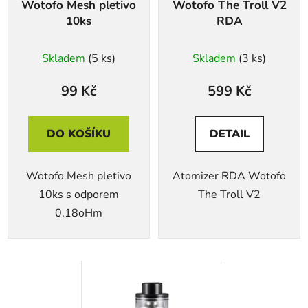
Wotofo Mesh pletivo
Wotofo The Troll V2
o
u
10ks
RDA
d
k
u
t
Skladem
(5 ks)
Skladem
(3 ks)
k
ů
t
99 Kč
599 Kč
ů
DO KOŠÍKU
DETAIL
Wotofo Mesh pletivo
Atomizer RDA Wotofo
10ks s odporem
The Troll V2
0,18oHm