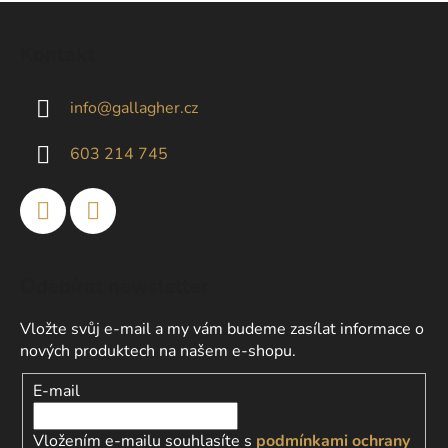
l
Z
á
á
d
Kontakt
p
a
a
c
info
@
gallagher.cz
t
í
p
í
603 214 745
r
v
k
y
v
ý
Odebírat newsletter
p
i
Vložte svůj e-mail a my vám budeme zasílat informace o
s
nových produktech na našem e-shopu.
u
E-mail
Vložením e-mailu souhlasíte s
podmínkami ochrany