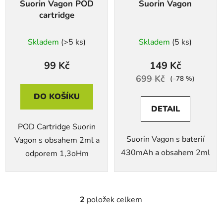
Suorin Vagon POD
Suorin Vagon
o
u
cartridge
d
k
u
t
Skladem
(>5 ks)
Skladem
(5 ks)
k
ů
t
99 Kč
149 Kč
ů
699 Kč
(–78 %)
DO KOŠÍKU
DETAIL
POD Cartridge Suorin
Suorin Vagon s baterií
Vagon s obsahem 2ml a
430mAh a obsahem 2ml
odporem 1,3oHm
2
položek celkem
O
v