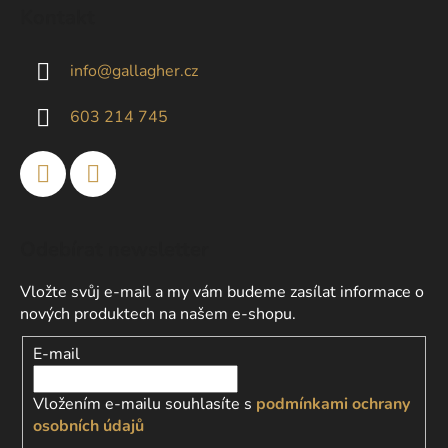
á
d
Kontakt
p
a
a
c
info
@
gallagher.cz
t
í
p
í
603 214 745
r
v
k
y
v
ý
Odebírat newsletter
p
i
Vložte svůj e-mail a my vám budeme zasílat informace o
s
nových produktech na našem e-shopu.
u
E-mail
Vložením e-mailu souhlasíte s
podmínkami ochrany
osobních údajů