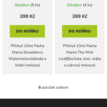
Skladem
(5 ks)
Skladem
(4 ks)
399 Kč
399 Kč
DO KOŠÍKU
DO KOŠÍKU
Příchuť 10ml Pacha
Příchuť 10ml Pacha
Mama Strawberry
Mama The Mint
Watermelon(Jahoda a
Leaf(Borůvka, kiwi, máta
Vodní meloun)
a cukrový meloun)
8
položek celkem
O
v
l
Z
á