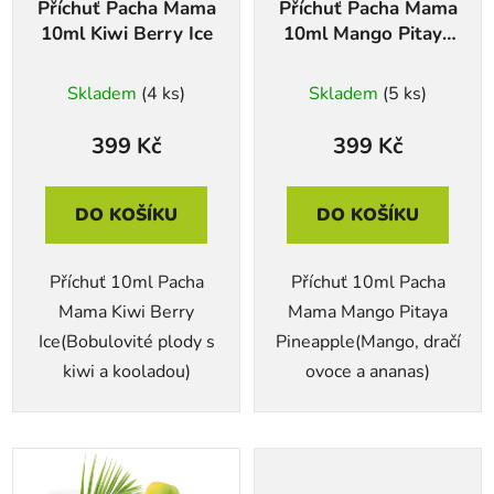
Příchuť Pacha Mama
Příchuť Pacha Mama
o
u
10ml Kiwi Berry Ice
10ml Mango Pitaya
d
k
Pineapple
u
t
Skladem
(4 ks)
Skladem
(5 ks)
k
ů
t
399 Kč
399 Kč
ů
DO KOŠÍKU
DO KOŠÍKU
Příchuť 10ml Pacha
Příchuť 10ml Pacha
Mama Kiwi Berry
Mama Mango Pitaya
Ice(Bobulovité plody s
Pineapple(Mango, dračí
kiwi a kooladou)
ovoce a ananas)