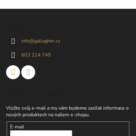
v
l
Z
á
á
d
Kontakt
p
a
a
c
info
@
gallagher.cz
t
í
p
í
603 214 745
r
v
k
y
v
ý
Odebírat newsletter
p
i
Vložte svůj e-mail a my vám budeme zasílat informace o
s
nových produktech na našem e-shopu.
u
E-mail