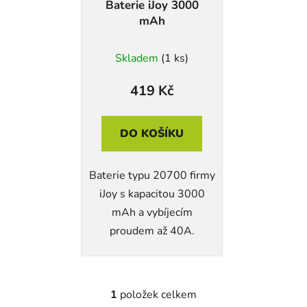
Baterie iJoy 3000
o
u
mAh
d
k
u
t
Skladem
(1 ks)
k
ů
t
419 Kč
ů
DO KOŠÍKU
Baterie typu 20700 firmy
iJoy s kapacitou 3000
mAh a vybíjecím
proudem až 40A.
1
položek celkem
O