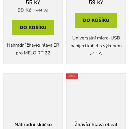
55 Kč
59 Kč
99 Kč
(–44 %)
DO KOŠÍKU
DO KOŠÍKU
Universální micro-USB
Náhradní žhavící hlava ER
nabíjecí kabel s výkonem
pro MELO RT 22
až 1A
AKCE
Náhradní sklíčko
Žhavící hlava eLeaf