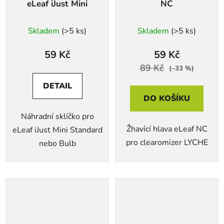
eLeaf iJust Mini
NC
Skladem
(>5 ks)
Skladem
(>5 ks)
59 Kč
59 Kč
89 Kč
(–33 %)
DETAIL
DO KOŠÍKU
Náhradní sklíčko pro
Žhavící hlava eLeaf NC
eLeaf iJust Mini Standard
pro clearomizer LYCHE
nebo Bulb