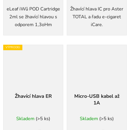
eLeaf iWũ POD Cartridge
Žhavící hlava IC pro Aster
2ml se žhavící hlavou s
TOTAL a řadu e-cigaret
odporem 1,3oHm
iCare.
VÝPRODEJ
Žhavící hlava ER
Micro-USB kabel až
1A
Skladem
(>5 ks)
Skladem
(>5 ks)