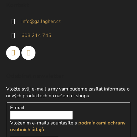
á
í
Kontakt
p
p
r
a
v
info
@
gallagher.cz
t
k
í
y
603 214 745
v
ý
p
i
s
u
Odebírat newsletter
Vložte svůj e-mail a my vám budeme zasílat informace o
nových produktech na našem e-shopu.
E-mail
Vložením e-mailu souhlasíte s
podmínkami ochrany
osobních údajů