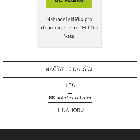
DO KOŠÍKU
Náhradní sklíčko pro
clearomizer eLeaf ELLO a
Vate
NAČÍST 15 DALŠÍCH
S
1
t
5
r
O
á
66
položek celkem
v
n
l
k
NAHORU
á
o
d
v
a
á
Z
c
n
í