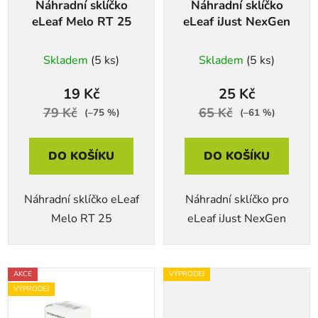
Náhradní sklíčko
Náhradní sklíčko
o
u
eLeaf Melo RT 25
eLeaf iJust NexGen
d
k
u
t
Skladem
(5 ks)
Skladem
(5 ks)
k
ů
t
19 Kč
25 Kč
ů
79 Kč
65 Kč
(–75 %)
(–61 %)
DO KOŠÍKU
DO KOŠÍKU
Náhradní sklíčko eLeaf
Náhradní sklíčko pro
Melo RT 25
eLeaf iJust NexGen
AKCE
VÝPRODEJ
VÝPRODEJ