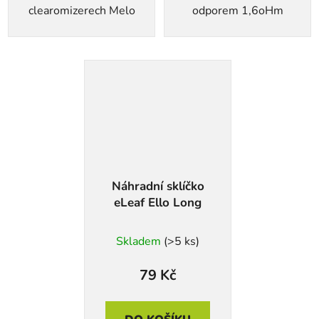
clearomizerech Melo
odporem 1,6oHm
Náhradní sklíčko
eLeaf Ello Long
Skladem
(>5 ks)
79 Kč