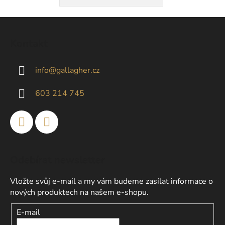
Z
á
Kontakt
p
a
info
@
gallagher.cz
t
í
603 214 745
Odebírat newsletter
Vložte svůj e-mail a my vám budeme zasílat informace o
nových produktech na našem e-shopu.
E-mail