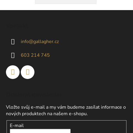
Z
á
Kontakt
p
a
info
@
gallagher.cz
t
í
603 214 745
Odebírat newsletter
Vložte svůj e-mail a my vám budeme zasílat informace o
nových produktech na našem e-shopu.
E-mail