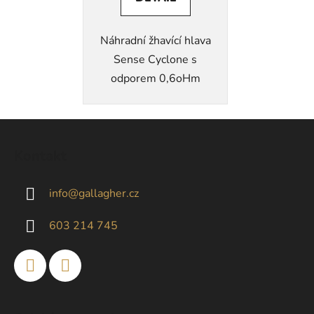
Náhradní žhavící hlava
Sense Cyclone s
odporem 0,6oHm
Z
á
Kontakt
p
a
info
@
gallagher.cz
t
í
603 214 745