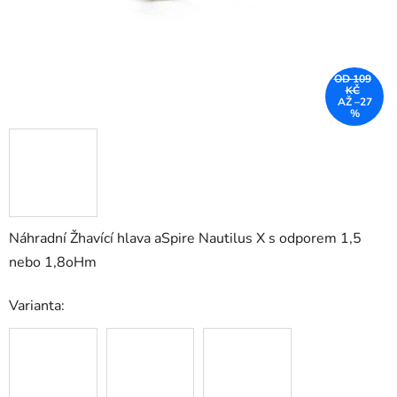
OD 109
KČ
AŽ –27
%
Náhradní Žhavící hlava aSpire Nautilus X s odporem 1,5
nebo 1,8oHm
Varianta: