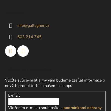
Z
á
Kontakt
p
a
info
@
gallagher.cz
t
í
603 214 745
Odebírat newsletter
Vložte svůj e-mail a my vám budeme zasílat informace o
nových produktech na našem e-shopu.
E-mail
Vložením e-mailu souhlasíte s
podmínkami ochrany