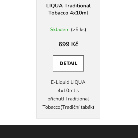
LIQUA Traditional
Tobacco 4x10ml
Skladem
(>5 ks)
699 Kč
DETAIL
E-Liquid LIQUA
4x10ml s
příchutí Traditional
Tobacco(Tradiční tabák)
Z
á