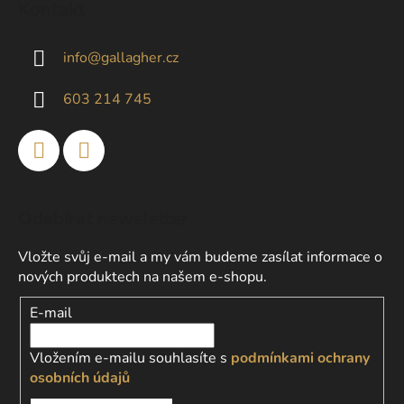
Kontakt
p
a
info
@
gallagher.cz
t
í
603 214 745
Odebírat newsletter
Vložte svůj e-mail a my vám budeme zasílat informace o
nových produktech na našem e-shopu.
E-mail
Vložením e-mailu souhlasíte s
podmínkami ochrany
osobních údajů