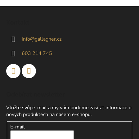
Z
á
Kontakt
p
a
info
@
gallagher.cz
t
í
603 214 745
Odebírat newsletter
Vložte svůj e-mail a my vám budeme zasílat informace o
nových produktech na našem e-shopu.
E-mail