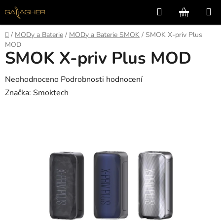
Přejít
Hledat
NÁKUP
na
KOŠÍK
obsah
Domů
/
MODy a Baterie
/
MODy a Baterie SMOK
/
SMOK X-priv Plus
MOD
SMOK X-priv Plus MOD
Průměrné
Neohodnoceno
Podrobnosti hodnocení
hodnocení
Značka:
Smoktech
produktu
je
0,0
z
5
hvězdiček.