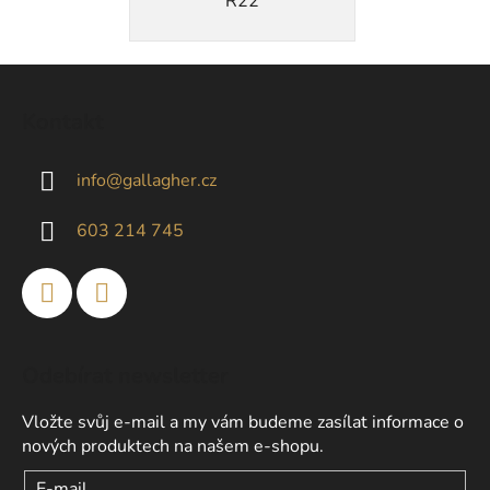
R22
Z
á
Kontakt
p
a
info
@
gallagher.cz
t
í
603 214 745
Odebírat newsletter
Vložte svůj e-mail a my vám budeme zasílat informace o
nových produktech na našem e-shopu.
E-mail