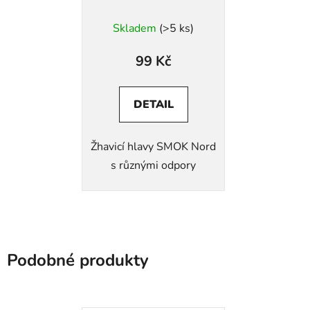
Průměrné
Skladem
(>5 ks)
hodnocení
produktu
99 Kč
je
5,0
DETAIL
z
5
Žhavicí hlavy SMOK Nord
hvězdiček.
s různými odpory
Podobné produkty