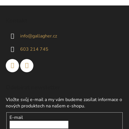
Z
á
Kontakt
p
a
info
@
gallagher.cz
t
í
603 214 745
Odebírat newsletter
Vložte svůj e-mail a my vám budeme zasílat informace o
nových produktech na našem e-shopu.
E-mail