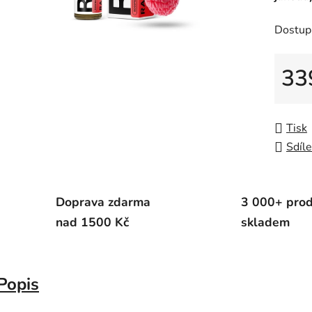
z
Dostup
5
hvězdič
33
Měrná
Tisk
Sdíle
Doprava zdarma
3 000+ pro
nad 1500 Kč
skladem
Popis