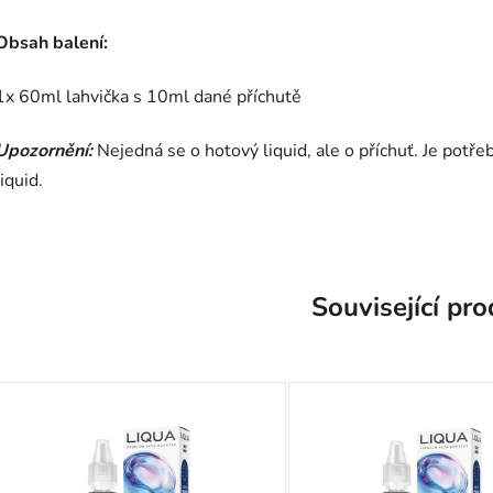
Obsah balení:
1x
60ml
lahvička s
10ml dané příchutě
Upozornění:
Nejedná se o hotový liquid, ale o příchuť. Je potře
liquid.
Související pr