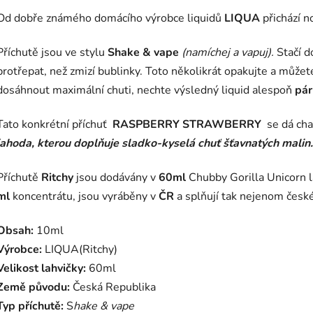
Od dobře známého domácího výrobce liquidů
LIQUA
přichází n
Příchutě jsou ve stylu
S
hake & vape
(namíchej a vapuj).
Stačí d
protřepat, než zmizí bublinky. Toto několikrát opakujte a můžet
dosáhnout maximální chuti, nechte výsledný liquid alespoň
pár
Tato konkrétní příchuť
RASPBERRY STRAWBERRY
se dá cha
jahoda, kterou doplňuje sladko-kyselá chuť šťavnatých malin.
Příchutě
Ritchy
jsou dodávány v
60ml
Chubby Gorilla Unicorn l
ml
koncentrátu, jsou vyráběny v
ČR
a splňují tak nejenom české
Obsah:
10ml
Výrobce:
LIQUA(Ritchy)
Velikost lahvičky:
60ml
Země původu:
Česká Republika
Typ příchutě:
S
hake & vape