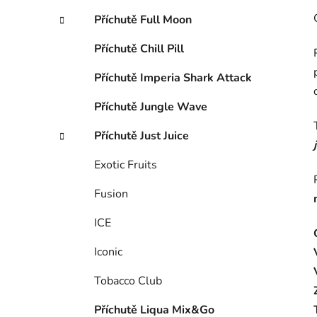
Příchutě Full Moon
Příchutě Chill Pill
Příchutě Imperia Shark Attack
Příchutě Jungle Wave
Příchutě Just Juice
Exotic Fruits
Fusion
ICE
Iconic
Tobacco Club
Příchutě Liqua Mix&Go