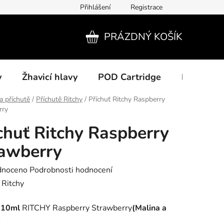
Přihlášení
Registrace
PRÁZDNÝ KOŠÍK
NÁKUPNÍ
KOŠÍK
y
Žhavicí hlavy
POD Cartridge
Příslušens
a příchutě
/
Příchutě Ritchy
/
Příchuť Ritchy Raspberry
rry
chuť Ritchy Raspberry
awberry
né
dnoceno
Podrobnosti hodnocení
ení
:
Ritchy
tu
ť
10ml
RITCHY Raspberry Strawberry
(Malina a
)