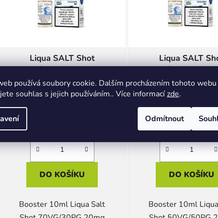
Liqua SALT Shot
Liqua SALT Sh
70VG/30PG 20mg 10ml
50VG/50PG 20mg
web používá soubory cookie. Dalším procházením tohoto webu
jete souhlas s jejich používáním.. Více informací
zde
.
Skladem
(>5 ks)
Skladem
(>5 ks
135 Kč
135 Kč
avení
Odmítnout
Souh
DO KOŠÍKU
DO KOŠÍKU
Booster 10ml Liqua Salt
Booster 10ml Liqua
Shot 70VG/30PG 20mg
Shot 50VG/50PG 