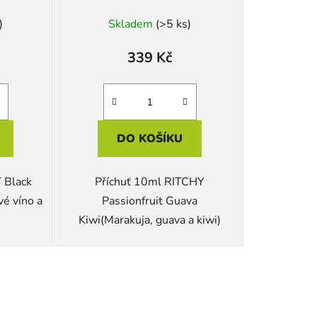
)
Skladem
(>5 ks)
339 Kč
DO KOŠÍKU
 Black
Příchuť 10ml RITCHY
é víno a
Passionfruit Guava
Kiwi(Marakuja, guava a kiwi)