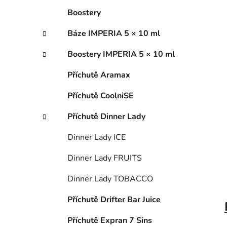
í
p
Boostery
a
Báze IMPERIA 5 × 10 ml
n
e
Boostery IMPERIA 5 × 10 ml
l
Příchutě Aramax
Příchutě CoolniSE
Příchutě Dinner Lady
Dinner Lady ICE
Dinner Lady FRUITS
Dinner Lady TOBACCO
Příchutě Drifter Bar Juice
Příchutě Expran 7 Sins