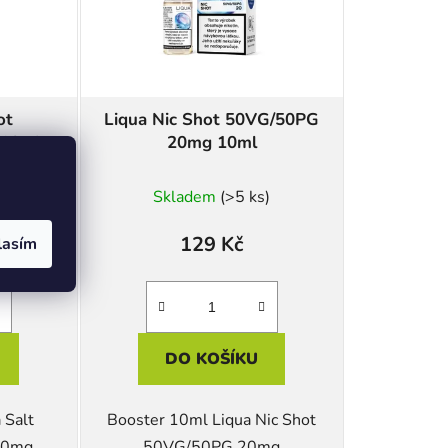
ot
Liqua Nic Shot 50VG/50PG
 10ml
20mg 10ml
)
Skladem
(>5 ks)
129 Kč
lasím
DO KOŠÍKU
 Salt
Booster 10ml Liqua Nic Shot
20mg
50VG/50PG 20mg