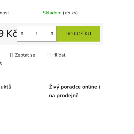
nost
Skladem
(>5 ks)
ek.
9 Kč
DO KOŠÍKU
 cena:
Zeptat se
Hlídat
t
duktů
Živý poradce online i
na prodejně