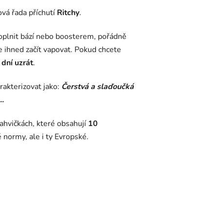
ová řada příchutí
Ritchy
.
oplnit bází nebo boosterem, pořádně
e ihned začít vapovat. Pokud chcete
 dní uzrát
.
rakterizovat jako:
Čerstvá a slaďoučká
..
ahvičkách, které obsahují
10
 normy, ale i ty Evropské.