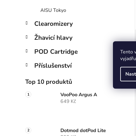
AISU Tokyo
Clearomizery
Žhavicí hlavy
POD Cartridge
Tento 
vyjadřu
Příslušenství
Nast
Top 10 produktů
VooPoo Argus A
649 Kč
Dotmod dotPod Lite