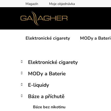
Přejít
Magazín
Moje objednávka
na
obsah
Elektronické cigarety
MODy a Bateri
P
K
Přeskočit
Elektronické cigarety
a
kategorie
o
t
s
MODy a Baterie
e
t
g
r
E-liquidy
o
a
r
Báze a příchutě
i
n
e
n
Báze bez nikotinu