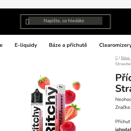
e
E-liquidy
Báze a příchutě
Clearomizer
Domů
/
Báze 
Strawbe
Pří
Str
Průměr
Neoho
hodnoc
Značka
produk
Příchu
je
jahoda
0,0