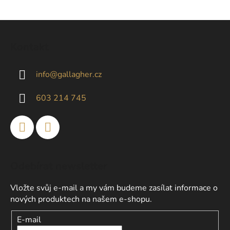
Z
á
Kontakt
p
a
info
@
gallagher.cz
t
í
603 214 745
Odebírat newsletter
Vložte svůj e-mail a my vám budeme zasílat informace o
nových produktech na našem e-shopu.
E-mail