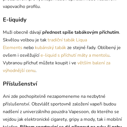
vapovacího profilu.
E-liquidy
Muži obecně dávají
přednost spíše tabákovým příchutím
.
Skvělou volbou je tak
tradiční tabák Liqua
Elements
nebo
kubánský tabák
ze stejné řady. Oblíbený je
ovšem i osvěžující
e-liquid s příchutí máty a mentolu
.
Vybranou příchuť můžete koupit i ve
větším balení za
výhodnější cenu
.
Příslušenství
Ani zde pochopitelně nezapomeneme na nezbytné
příslušenství. Obzvlášť sportovně založení vapeři budou
nadšení z
univerzálního pouzdra Vapesoon, do kterého se
vejdou jak elektronické cigarety, gripy a mody, tak i mobilní