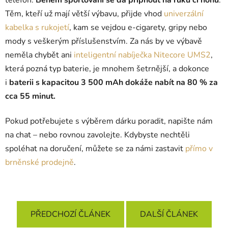
telefon.
Během sportování se dá připnout na ruku či nohu
.
Těm, kteří už mají větší výbavu, přijde vhod
univerzální
kabelka s rukojetí
, kam se vejdou e-cigarety, gripy nebo
mody s veškerým příslušenstvím. Za nás by ve výbavě
neměla chybět ani
inteligentní nabíječka Nitecore UMS2
,
která pozná typ baterie, je mnohem šetrnější, a dokonce
i
baterii s kapacitou 3 500 mAh dokáže nabít na 80 % za
cca 55 minut.
Pokud potřebujete s výběrem dárku poradit, napište nám
na chat – nebo rovnou zavolejte. Kdybyste nechtěli
spoléhat na doručení, můžete se za námi zastavit
přímo v
brněnské prodejně
.
PŘEDCHOZÍ ČLÁNEK
DALŠÍ ČLÁNEK