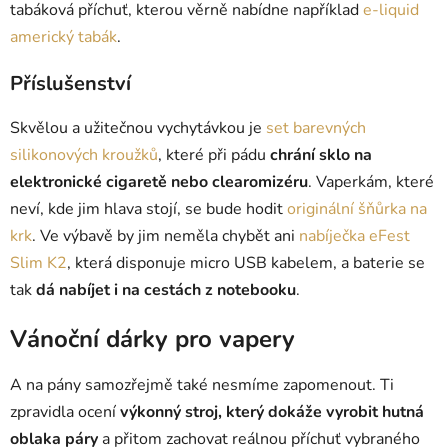
tabáková příchuť, kterou věrně nabídne například
e-liquid
americký tabák
.
Příslušenství
Skvělou a užitečnou vychytávkou je
set barevných
silikonových kroužků
, které při pádu
chrání sklo na
elektronické cigaretě nebo clearomizéru
. Vaperkám, které
neví, kde jim hlava stojí, se bude hodit
originální šňůrka na
krk
. Ve výbavě by jim neměla chybět ani
nabíječka eFest
Slim K2
, která disponuje micro USB kabelem, a baterie se
tak
dá nabíjet i na cestách z notebooku
.
Vánoční dárky pro vapery
A na pány samozřejmě také nesmíme zapomenout. Ti
zpravidla ocení
výkonný stroj, který dokáže vyrobit hutná
oblaka páry
a přitom zachovat reálnou příchuť vybraného