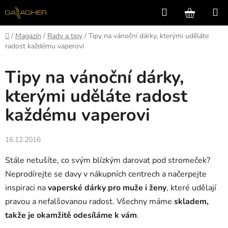
Přejít
Hledat
NÁKUP
na
KOŠÍK
obsah
Domů
/
Magazín
/
Rady a tipy
/
Tipy na vánoční dárky, kterými uděláte
radost každému vaperovi
Tipy na vánoční dárky,
kterými uděláte radost
každému vaperovi
16.12.2016
Stále netušíte, co svým blízkým darovat pod stromeček?
Neprodírejte se davy v nákupních centrech a načerpejte
inspiraci na
vaperské dárky pro muže i ženy
, které udělají
pravou a nefalšovanou radost. Všechny máme
skladem,
takže je okamžitě odesíláme k vám
.