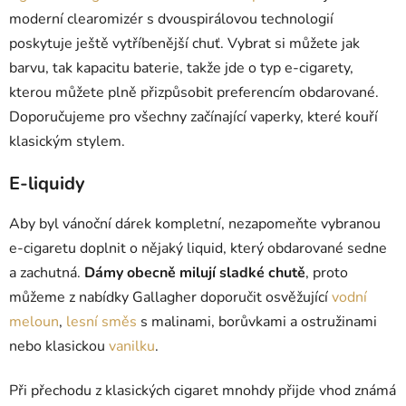
moderní clearomizér s dvouspirálovou technologií
poskytuje ještě vytříbenější chuť. Vybrat si můžete jak
barvu, tak kapacitu baterie, takže jde o typ e-cigarety,
kterou můžete plně přizpůsobit preferencím obdarované.
Doporučujeme pro všechny začínající vaperky, které kouří
klasickým stylem.
E-liquidy
Aby byl vánoční dárek kompletní, nezapomeňte vybranou
e-cigaretu doplnit o nějaký liquid, který obdarované sedne
a zachutná.
Dámy obecně milují sladké chutě
, proto
můžeme z nabídky Gallagher doporučit osvěžující
vodní
meloun
,
lesní směs
s malinami, borůvkami a ostružinami
nebo klasickou
vanilku
.
Při přechodu z klasických cigaret mnohdy přijde vhod známá