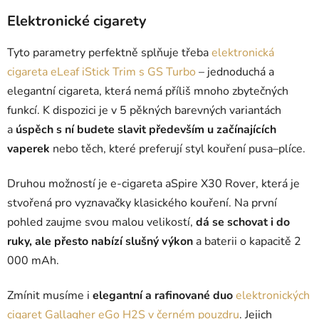
Elektronické cigarety
Tyto parametry perfektně splňuje třeba
elektronická
cigareta eLeaf iStick Trim s GS Turbo
– jednoduchá a
elegantní cigareta, která nemá příliš mnoho zbytečných
funkcí. K dispozici je v 5 pěkných barevných variantách
a
úspěch s ní budete slavit především u začínajících
vaperek
nebo těch, které preferují styl kouření pusa–plíce.
Druhou možností je
e-cigareta aSpire X30 Rover, která je
stvořená pro vyznavačky klasického kouření. Na první
pohled zaujme svou malou velikostí,
dá se schovat i do
ruky, ale přesto nabízí slušný výkon
a baterii o kapacitě 2
000 mAh.
Zmínit musíme i
elegantní a rafinované duo
elektronických
cigaret Gallagher eGo H2S v černém pouzdru
. Jejich