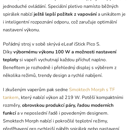
jednoduché ovládání. Speciální pletivo namísto běžných
spirálek nabízí
ještě lepší požitek z vapování
a unikátem je
i inteligentní rozpoznání odporu, což zaručuje optimální
nastavení výkonu.
Pořádný stroj v sobě skrývá
eLeaf iStick Pico S.
Díky
výbornému výkonu 100 W a možnosti nastavení
teploty
si vapeři vychutnají každou příchuť naplno.
Benefitem je rozhodně i přehledný displej s výběrem z
několika režimů, trendy design a rychlé nabíjení.
I zkušeným vaperům pak sedne
Smoktech Morph s TF
tankem
, který nabízí výkon až 219 W. Potěší kompaktními
rozměry,
obrovskou produkcí páry, řadou moderních
funkcí
a v neposlední řadě i povedeným designem.
Smoktech Morph nabízí i pokročilé teplotní režimy,
předžhavení pro rychlejší náběh spirálek nebo nastavení