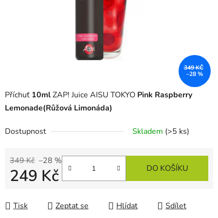
349 KČ
–28 %
Příchuť
10ml
ZAP! Juice AISU TOKYO
Pink Raspberry
Lemonade
(Růžová Limonáda)
Dostupnost
Skladem
(>5 ks)
349 Kč
–28 %
DO KOŠÍKU
249 Kč
Měrná cena:
Tisk
Zeptat se
Hlídat
Sdílet