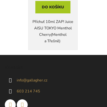
DO KOŠÍKU
Příchuť 10ml ZAP! Juice
AISU TOKYO Menthol
Cherry(Menthol
a Třešně)
Z
á
Kontakt
p
a
info
@
gallagher.cz
t
í
603 214 745