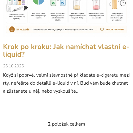
Krok po kroku: Jak namíchat vlastní e-
liquid?
26.10.2025
Když si poprvé, velmi slavnostně přikládáte e-cigaretu mezi
rty, neřešíte do detailů e-liquid v ní. Buď vám bude chutnat
a zůstanete u něj, nebo vyzkoušíte...
2
položek celkem
O