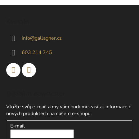
v
l
Z
á
á
d
Kontakt
p
a
a
c
info
@
gallagher.cz
t
í
p
í
603 214 745
r
v
k
y
v
ý
Odebírat newsletter
p
i
Vložte svůj e-mail a my vám budeme zasílat informace o
s
nových produktech na našem e-shopu.
u
E-mail